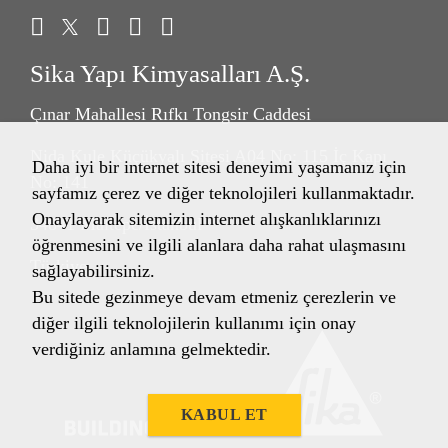
Sika Yapı Kimyasalları A.Ş.
Çınar Mahallesi Rıfkı Tongsir Caddesi
Nida Kule Küçükyalı Sitesi A04 No: 115 İç Kapı
Daha iyi bir internet sitesi deneyimi yaşamanız için
No: 141
sayfamız çerez ve diğer teknolojileri kullanmaktadır.
Onaylayarak sitemizin internet alışkanlıklarınızı
34841 Maltepe/İstanbul
öğrenmesini ve ilgili alanlara daha rahat ulaşmasını
Türkiye
sağlayabilirsiniz.
Bu sitede gezinmeye devam etmeniz çerezlerin ve
diğer ilgili teknolojilerin kullanımı için onay
verdiğiniz anlamına gelmektedir.
KABUL ET