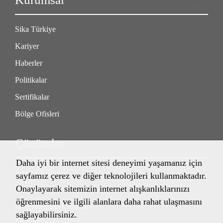
Sika Türkiye
Kariyer
Haberler
Politikalar
Sertifikalar
Bölge Ofisleri
Çözümler
Daha iyi bir internet sitesi deneyimi yaşamanız için
İnşaat Çözümleri
sayfamız çerez ve diğer teknolojileri kullanmaktadır.
Onaylayarak sitemizin internet alışkanlıklarınızı
Endüstri Çözümleri
öğrenmesini ve ilgili alanlara daha rahat ulaşmasını
Projelere Özel Çözümler
sağlayabilirsiniz.