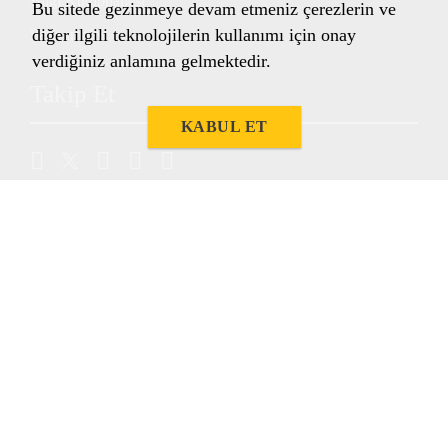
Bilgi Kütüphanesi
Bu sitede gezinmeye devam etmeniz çerezlerin ve
diğer ilgili teknolojilerin kullanımı için onay
Şartnameler
verdiğiniz anlamına gelmektedir.
Takip Et
KABUL ET
Sika Yapı Kimyasalları A.Ş.
Çınar Mahallesi Rıfkı Tongsir Caddesi
Nida Kule Küçükyalı Sitesi A04 No: 115 İç Kapı
No: 141
34841 Maltepe/İstanbul
Türkiye