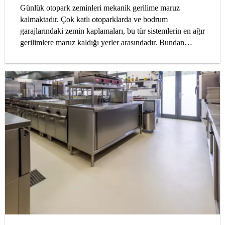
Günlük otopark zeminleri mekanik gerilime maruz
kalmaktadır. Çok katlı otoparklarda ve bodrum
garajlarındaki zemin kaplamaları, bu tür sistemlerin en ağır
gerilimlere maruz kaldığı yerler arasındadır. Bundan
dolayı, otopark zeminleri sağlam ve yüksek dayanıma
sahip kaplamalara ihtiyaç duyar. Bu makalede, kapalı
otoparkların zemin kaplamalarındaki aşınma direncini
ölçmek için geliştirdiğimiz otopark aşındırma testimiz
hakkında bilgiler sunacağız.