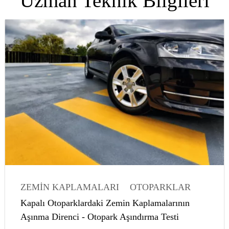
Uzman Teknik Bilgileri
ZEMIN KAPLAMALARI
OTOPARKLAR
MAKALELER
Kapalı Otoparklardaki Zemin Kaplamalarının
Aşınma Direnci - Otopark Aşındırma Testi