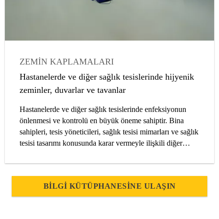
ZEMIN KAPLAMALARI
DUVAR KAPLAMALARI
HASTANELER
Hastanelerde ve diğer sağlık tesislerinde hijyenik
MAKALELER
MIMARLAR
zeminler, duvarlar ve tavanlar
Hastanelerde ve diğer sağlık tesislerinde enfeksiyonun
önlenmesi ve kontrolü en büyük öneme sahiptir. Bina
sahipleri, tesis yöneticileri, sağlık tesisi mimarları ve sağlık
tesisi tasarımı konusunda karar vermeyle ilişkili diğer
herkesin bu amaca hizmet eden bir binada malzemelerin
nasıl kullanıldığını dikkate alması gereklidir.
BILGI KÜTÜPHANESINE ULAŞIN