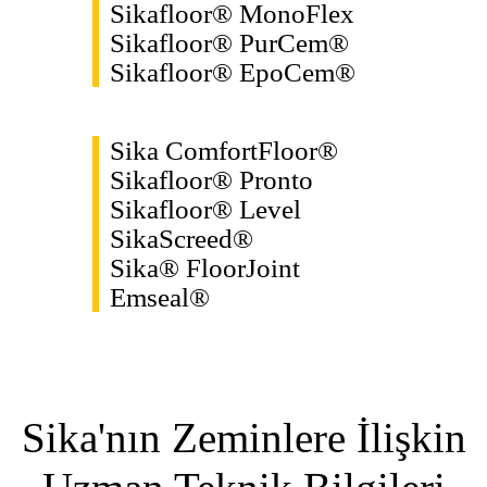
Sikafloor® MonoFlex
Sikafloor® PurCem®
Sikafloor® EpoCem®
Sika ComfortFloor®
Sikafloor® Pronto
Sikafloor® Level
SikaScreed®
Sika® FloorJoint
Emseal®
Sika'nın Zeminlere İlişkin