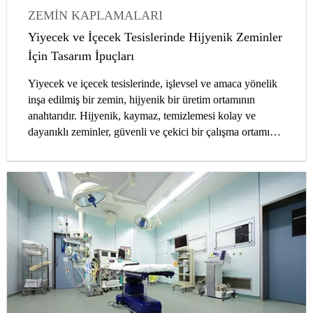
ZEMIN KAPLAMALARI
ENDÜSTRIYEL ZEMINLER
FABRIKA
Yiyecek ve İçecek Tesislerinde Hijyenik Zeminler
MAKALELER
MIMARLAR
İçin Tasarım İpuçları
Yiyecek ve içecek tesislerinde, işlevsel ve amaca yönelik
inşa edilmiş bir zemin, hijyenik bir üretim ortamının
anahtarıdır. Hijyenik, kaymaz, temizlemesi kolay ve
dayanıklı zeminler, güvenli ve çekici bir çalışma ortamı
sağlar. Doğru zeminin seçimi ve kurulumu, her çalışma
ortamı için kritik öneme sahiptir. Bu makalede, bir gıda
işleme ortamında yeterli ve uzun süreli zemin
kaplamasının ilk seferde doğru şekilde elde etmenin
yolları incelenmiştir.