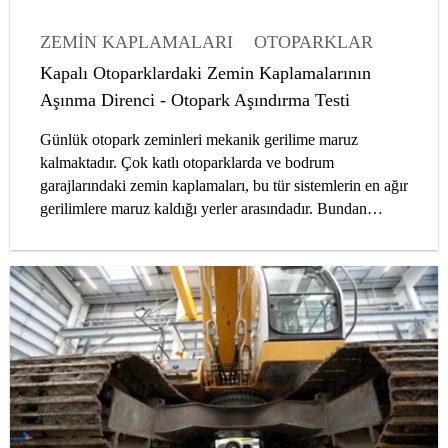
ZEMIN KAPLAMALARI
OTOPARKLAR
MAKALELER
Kapalı Otoparklardaki Zemin Kaplamalarının
Aşınma Direnci - Otopark Aşındırma Testi
Günlük otopark zeminleri mekanik gerilime maruz
kalmaktadır. Çok katlı otoparklarda ve bodrum
garajlarındaki zemin kaplamaları, bu tür sistemlerin en ağır
gerilimlere maruz kaldığı yerler arasındadır. Bundan
dolayı, otopark zeminleri sağlam ve yüksek dayanıma
sahip kaplamalara ihtiyaç duyar. Bu makalede, kapalı
otoparkların zemin kaplamalarındaki aşınma direncini
ölçmek için geliştirdiğimiz otopark aşındırma testimiz
hakkında bilgiler sunacağız.