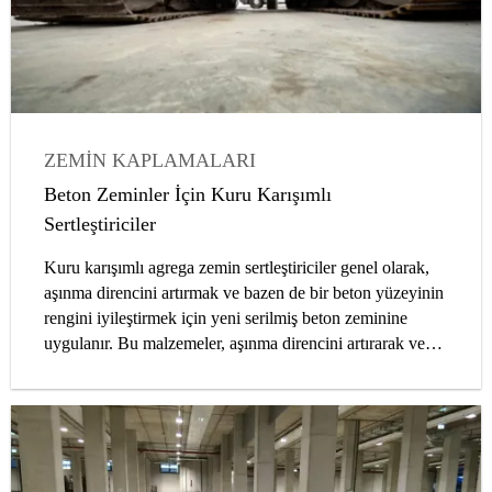
ZEMIN KAPLAMALARI
ENDÜSTRIYEL ZEMINLER
SANAYI
Beton Zeminler İçin Kuru Karışımlı
MÜTEAHHITLER
MAKALELER
Sertleştiriciler
Kuru karışımlı agrega zemin sertleştiriciler genel olarak,
aşınma direncini artırmak ve bazen de bir beton yüzeyinin
rengini iyileştirmek için yeni serilmiş beton zeminine
uygulanır. Bu malzemeler, aşınma direncini artırarak ve
yüzey geçirgenliğini azaltarak, tipik sade betonun
tozlanma ve sıvı emilimi gibi olumsuz özelliklerini azaltır.