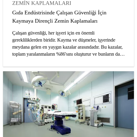
ZEMIN KAPLAMALARI
ENDÜSTRIYEL ZEMINLER
FABRIKA
Gıda Endüstrisinde Çalışan Güvenliği İçin
SIKAFLOOR®
MAKALELER
Kaymaya Dirençli Zemin Kaplamaları
Çalışan güvenliği, her işyeri için en önemli
gerekliliklerden biridir. Kayma ve düşmeler, işyerinde
meydana gelen en yaygın kazalar arasındadır. Bu kazalar,
toplam yaralanmaların %86'sını oluşturur ve bunların da
%90'ı zeminin ıslak olmasından kaynaklanır. Bu
yaralanmalar özellikle gıda endüstrisinde meydana
gelmektedir. Bu oran, diğer endüstrilerdeki ortalama
oranın dört katına denk gelmektedir. Yaralanmalar, tüm
kazazedelerde ciddi etkiler yaratabilir. Bu etkilerin en
önemlisi ise yaralanan kişinin acı çekmesi ve muhtemelen
engelli hale gelmesidir. Ardından şirket üzerindeki etkiler
gelir: Mali etkiler, kilit personel kaybı, üretkenlik kaybı ve
sorumluluk.