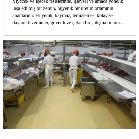
Yiyecek ve içecek tesislerinde, işlevsel ve amaca yönelik
inşa edilmiş bir zemin, hijyenik bir üretim ortamının
anahtarıdır. Hijyenik, kaymaz, temizlemesi kolay ve
dayanıklı zeminler, güvenli ve çekici bir çalışma ortamı
sağlar. Doğru zeminin seçimi ve kurulumu, her çalışma
ortamı için kritik öneme sahiptir. Bu makalede, bir gıda
işleme ortamında yeterli ve uzun süreli zemin
kaplamasının ilk seferde doğru şekilde elde etmenin
yolları incelenmiştir.