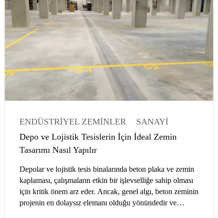
ENDÜSTRIYEL ZEMINLER
SANAYI
ZEMIN KAPLAMALARI
MIMARLAR
Depo ve Lojistik Tesislerin İçin İdeal Zemin
MAKALELER
Tasarımı Nasıl Yapılır
Depolar ve lojistik tesis binalarında beton plaka ve zemin
kaplaması, çalışmaların etkin bir işlevselliğe sahip olması
için kritik önem arz eder. Ancak, genel algı, beton zeminin
projenin en dolaysız elemanı olduğu yönündedir ve
çoğunlukla tasarım ve inşaat detaylarına gösterilen dikkat,