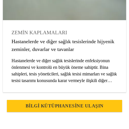
ZEMIN KAPLAMALARI
DUVAR KAPLAMALARI
HASTANELER
Hastanelerde ve diğer sağlık tesislerinde hijyenik
MAKALELER
MIMARLAR
zeminler, duvarlar ve tavanlar
Hastanelerde ve diğer sağlık tesislerinde enfeksiyonun
önlenmesi ve kontrolü en büyük öneme sahiptir. Bina
sahipleri, tesis yöneticileri, sağlık tesisi mimarları ve sağlık
tesisi tasarımı konusunda karar vermeyle ilişkili diğer
herkesin bu amaca hizmet eden bir binada malzemelerin
nasıl kullanıldığını dikkate alması gereklidir.
BILGI KÜTÜPHANESINE ULAŞIN