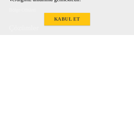
Bölge Ofisleri
KABUL ET
Çözümler
İnşaat Çözümleri
Endüstri Çözümleri
Projelere Özel Çözümler
Bilgi Kütüphanesi
Şartnameler
Takip Et