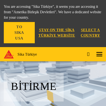
You are accessing "Sika Türkiye", it seems you are accessing it
from "Amerika Birleşik Devletleri". We have a dedicated website
for your country.
TO
STAY ON THE SIKA
SELECT A
SIKA
TÜRKIYE WEBSITE
COUNTRY
USA
Sika Türkiye
BITIRME