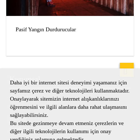
Pasif Yangın Durdurucular
Kurumsal
Daha iyi bir internet sitesi deneyimi yaşamanız için
sayfamız çerez ve diğer teknolojileri kullanmaktadır.
Sika Türkiye
Onaylayarak sitemizin internet alışkanlıklarınızı
öğrenmesini ve ilgili alanlara daha rahat ulaşmasını
Kariyer
sağlayabilirsiniz.
Haberler
Bu sitede gezinmeye devam etmeniz çerezlerin ve
Politikalar
diğer ilgili teknolojilerin kullanımı için onay
verdiğiniz anlamına gelmektedir.
Sertifikalar