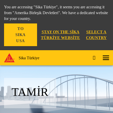
You are accessing "Sika Türkiye", it seems you are accessing it
from "Amerika Birleşik Devletleri". We have a dedicated website
for your country.
TO
STAY ON THE SIKA
SELECT A
SIKA
TÜRKIYE WEBSITE
COUNTRY
USA
Sika Türkiye
TAMIR