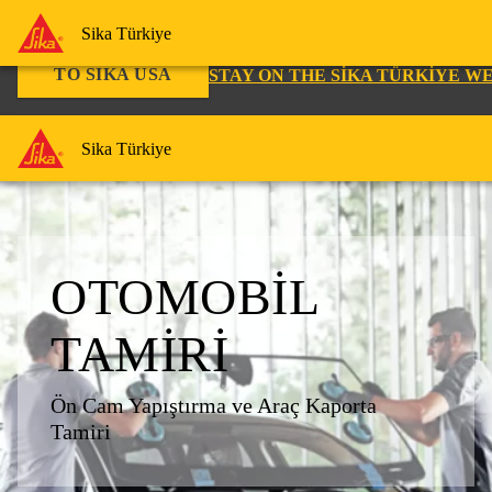
You are accessing "Sika Türkiye", it seems you are accessing it fro
Sika Türkiye
TO SIKA USA
STAY ON THE SIKA TÜRKIYE W
Sika Türkiye
OTOMOBİL
TAMİRİ
Ön Cam Yapıştırma ve Araç Kaporta
Tamiri