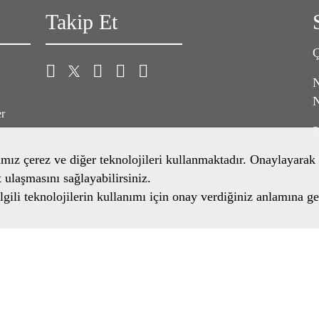
Takip Et
Ç
N
N
er
3
amız çerez ve diğer teknolojileri kullanmaktadır. Onaylayarak 
T
t ulaşmasını sağlayabilirsiniz.
gili teknolojilerin kullanımı için onay verdiğiniz anlamına ge