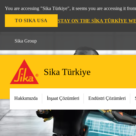
You are accessing "Sika Türkiye", it seems you are accessing it fro
TO SIKA USA
STAY ON THE SIKA TÜRKIYE W
Sika Group
Sika Türkiye
Hakkımızda
İnşaat Çözümleri
Endüstri Çözümleri