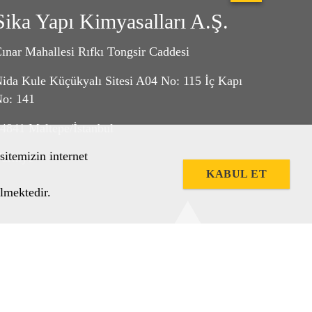
Sika Yapı Kimyasalları A.Ş.
ınar Mahallesi Rıfkı Tongsir Caddesi
ida Kule Küçükyalı Sitesi A04 No: 115 İç Kapı
o: 141
4841 Maltepe/İstanbul
sitemizin internet
ürkiye
KABUL ET
lmektedir.