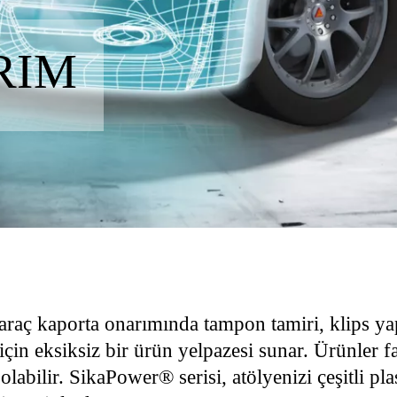
RIM
araç kaporta onarımında tampon tamiri, klips yap
çin eksiksiz bir ürün yelpazesi sunar. Ürünler fa
abilir. SikaPower® serisi, atölyenizi çeşitli plas