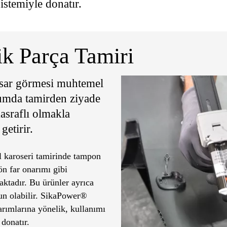
 sistemiyle donatır.
k Parça Tamiri
asar görmesi muhtemel
rumda tamirden ziyade
asraflı olmakla
getirir.
 karoseri tamirinde tampon
ön far onarımı gibi
ktadır. Bu ürünler ayrıca
gun olabilir. SikaPower®
arımlarına yönelik, kullanımı
 donatır.