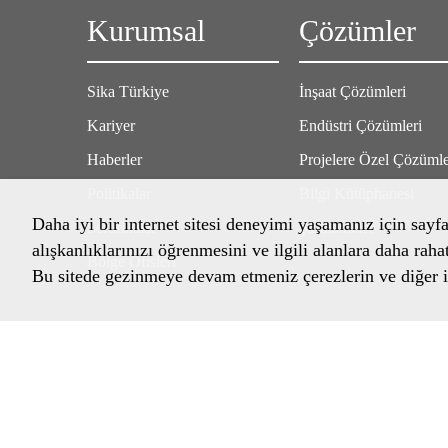
Kurumsal
Çözümler
Sika Türkiye
İnşaat Çözümleri
Kariyer
Endüstri Çözümleri
Haberler
Projelere Özel Çözüml
Politikalar
Bilgi Kütüphanesi
Daha iyi bir internet sitesi deneyimi yaşamanız için sayf
Sertifikalar
Şartnameler
alışkanlıklarınızı öğrenmesini ve ilgili alanlara daha raha
Bölge Ofisleri
Bu sitede gezinmeye devam etmeniz çerezlerin ve diğer il