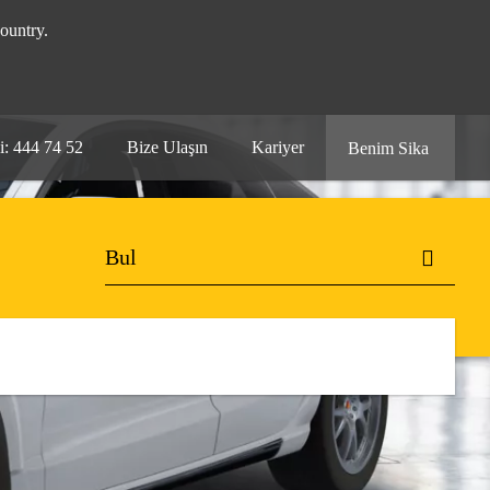
ountry.
i: 444 74 52
Bize Ulaşın
Kariyer
Benim Sika