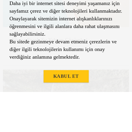
Daha iyi bir internet sitesi deneyimi yaşamanız için
sayfamız çerez ve diğer teknolojileri kullanmaktadır.
Onaylayarak sitemizin internet alışkanlıklarınızı
öğrenmesini ve ilgili alanlara daha rahat ulaşmasını
sağlayabilirsiniz.
Sürme Esaslı Su Yalıtım Çözümleri
Bu sitede gezinmeye devam etmeniz çerezlerin ve
diğer ilgili teknolojilerin kullanımı için onay
verdiğiniz anlamına gelmektedir.
KABUL ET