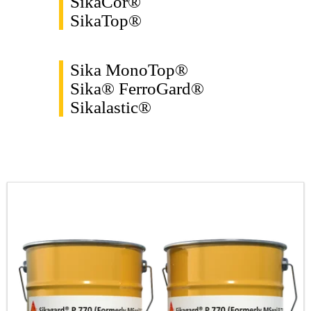
SikaCor®
SikaTop®
Sika MonoTop®
Sika® FerroGard®
Sikalastic®