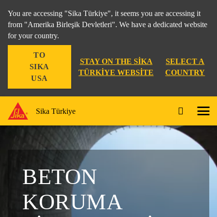
You are accessing "Sika Türkiye", it seems you are accessing it
from "Amerika Birleşik Devletleri". We have a dedicated website
for your country.
TO
STAY ON THE SIKA
SELECT A
SIKA
TÜRKIYE WEBSITE
COUNTRY
USA
Sika Türkiye
BETON
KORUMA