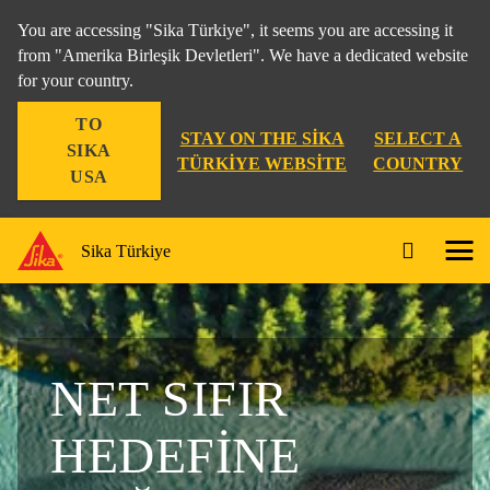
You are accessing "Sika Türkiye", it seems you are accessing it
from "Amerika Birleşik Devletleri". We have a dedicated website
for your country.
TO
STAY ON THE SIKA
SELECT A
SIKA
TÜRKIYE WEBSITE
COUNTRY
USA
Sika Türkiye
NET SIFIR
HEDEFINE