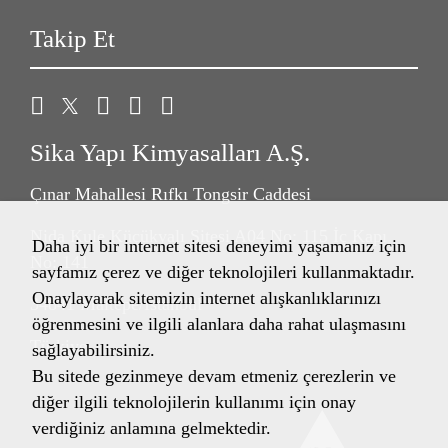
Takip Et
Sika Yapı Kimyasalları A.Ş.
Çınar Mahallesi Rıfkı Tongsir Caddesi
Nida Kule Küçükyalı Sitesi A04 No: 115 İç Kapı
Daha iyi bir internet sitesi deneyimi yaşamanız için
No: 141
sayfamız çerez ve diğer teknolojileri kullanmaktadır.
Onaylayarak sitemizin internet alışkanlıklarınızı
34841 Maltepe/İstanbul
öğrenmesini ve ilgili alanlara daha rahat ulaşmasını
Türkiye
sağlayabilirsiniz.
Bu sitede gezinmeye devam etmeniz çerezlerin ve
diğer ilgili teknolojilerin kullanımı için onay
verdiğiniz anlamına gelmektedir.