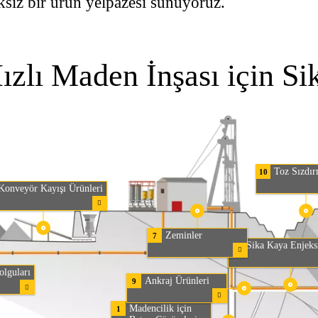
iksiz bir ürün yelpazesi sunuyoruz.
Hızlı Maden İnşası için Si
Toz Sızdır
10
Konveyör Kayışı Ürünleri
Zeminler
7
Sika Kaya Enjeks
4
lguları
Ankraj Ürünleri
9
Madencilik için
1