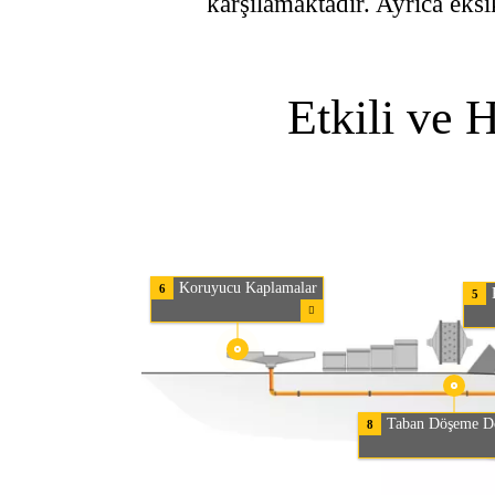
karşılamaktadır. Ayrıca eks
Etkili ve 
Koruyucu Kaplamalar
6
5
Taban Döşeme Do
8