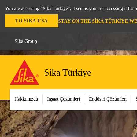
You are accessing "Sika Türkiye", it seems you are accessing it fro
TO SIKA USA
STAY ON THE SIKA TÜRKIYE W
Sika Group
Sika Türkiye
Hakkımızda
İnşaat Çözümleri
Endüstri Çözümleri