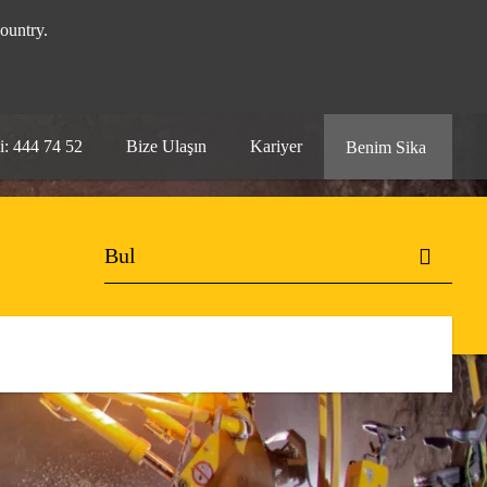
ountry.
i: 444 74 52
Bize Ulaşın
Kariyer
Benim Sika