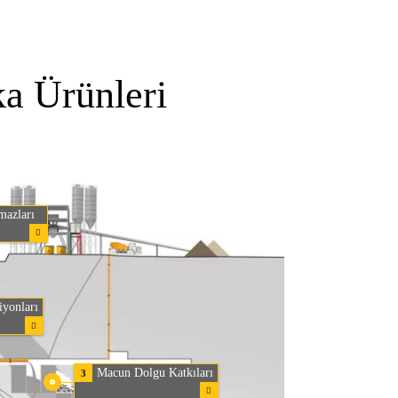
ka Ürünleri
mazları
iyonları
Macun Dolgu Katkıları
3