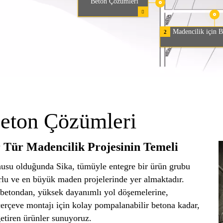
Beton Çözümleri
Madencilik için 
2
Beton Çözümleri
r Tür Madencilik Projesinin Temeli
nusu olduğunda Sika, tümüyle entegre bir ürün grubu
rlu ve en büyük maden projelerinde yer almaktadır.
n betondan, yüksek dayanımlı yol döşemelerine,
 çerçeve montajı için kolay pompalanabilir betona kadar,
getiren ürünler sunuyoruz.