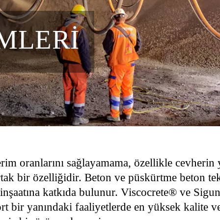
MLERI
rim oranlarını sağlayamama, özellikle cevherin y
rtak bir özelliğidir. Beton ve püskürtme beton tek
inşaatına katkıda bulunur. Viscocrete® ve Sigun
rt bir yanındaki faaliyetlerde en yüksek kalite v