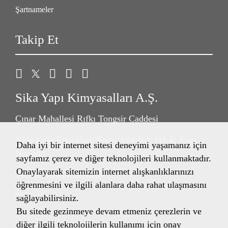
Şartnameler
Takip Et
Sika Yapı Kimyasalları A.Ş.
Çınar Mahallesi Rıfkı Tongsir Caddesi
Nida Kule Küçükyalı Sitesi A04 No: 115 İç Kapı
Daha iyi bir internet sitesi deneyimi yaşamanız için
No: 141
sayfamız çerez ve diğer teknolojileri kullanmaktadır.
Onaylayarak sitemizin internet alışkanlıklarınızı
34841 Maltepe/İstanbul
öğrenmesini ve ilgili alanlara daha rahat ulaşmasını
Türkiye
sağlayabilirsiniz.
Bu sitede gezinmeye devam etmeniz çerezlerin ve
diğer ilgili teknolojilerin kullanımı için onay