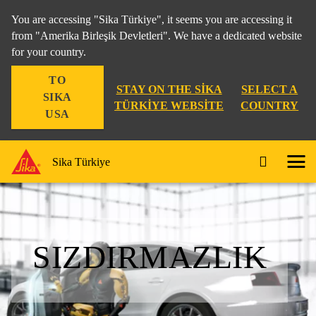
You are accessing "Sika Türkiye", it seems you are accessing it
from "Amerika Birleşik Devletleri". We have a dedicated website
for your country.
TO
STAY ON THE SIKA
SELECT A
SIKA
TÜRKIYE WEBSITE
COUNTRY
USA
Sika Türkiye
SIZDIRMAZLIK