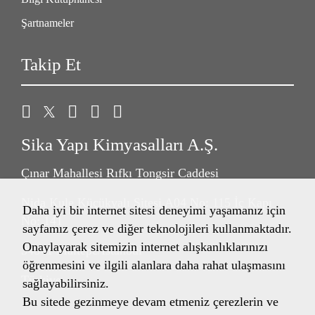
Şartnameler
Takip Et
Sika Yapı Kimyasalları A.Ş.
Çınar Mahallesi Rıfkı Tongsir Caddesi
Nida Kule Küçükyalı Sitesi A04 No: 115 İç Kapı
Daha iyi bir internet sitesi deneyimi yaşamanız için
No: 141
sayfamız çerez ve diğer teknolojileri kullanmaktadır.
Onaylayarak sitemizin internet alışkanlıklarınızı
34841 Maltepe/İstanbul
öğrenmesini ve ilgili alanlara daha rahat ulaşmasını
Türkiye
sağlayabilirsiniz.
Bu sitede gezinmeye devam etmeniz çerezlerin ve