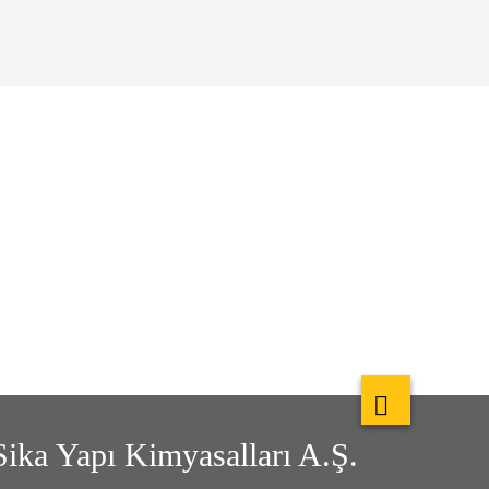
Sika Yapı Kimyasalları A.Ş.