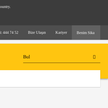
ountry.
i: 444 74 52
Bize Ulaşın
Kariyer
Benim Sika