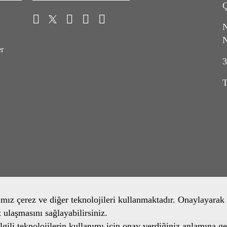
Ç
N
N
er
3
T
amız çerez ve diğer teknolojileri kullanmaktadır. Onaylayarak 
t ulaşmasını sağlayabilirsiniz.
gili teknolojilerin kullanımı için onay verdiğiniz anlamına ge