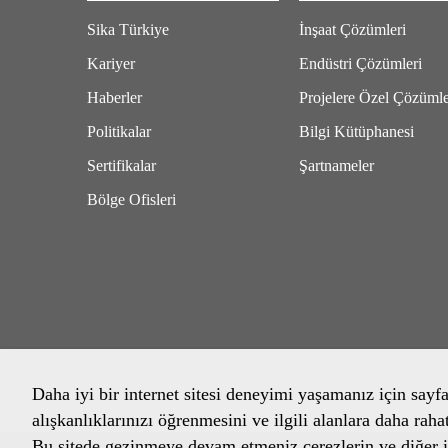
Sika Türkiye
İnşaat Çözümleri
Kariyer
Endüstri Çözümleri
Haberler
Projelere Özel Çözüml
Politikalar
Bilgi Kütüphanesi
Sertifikalar
Şartnameler
Bölge Ofisleri
Daha iyi bir internet sitesi deneyimi yaşamanız için sayf
alışkanlıklarınızı öğrenmesini ve ilgili alanlara daha raha
Bu sitede gezinmeye devam etmeniz çerezlerin ve diğer il