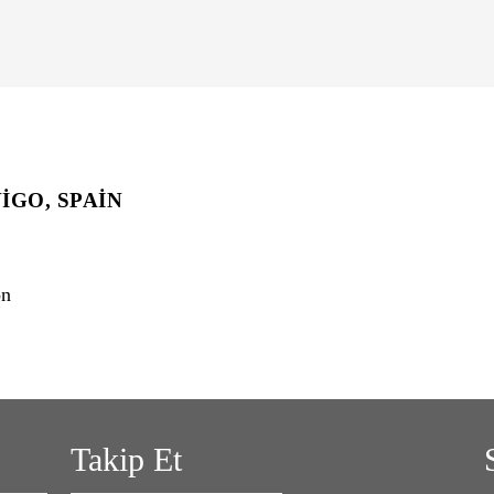
IGO, SPAIN
on
Takip Et