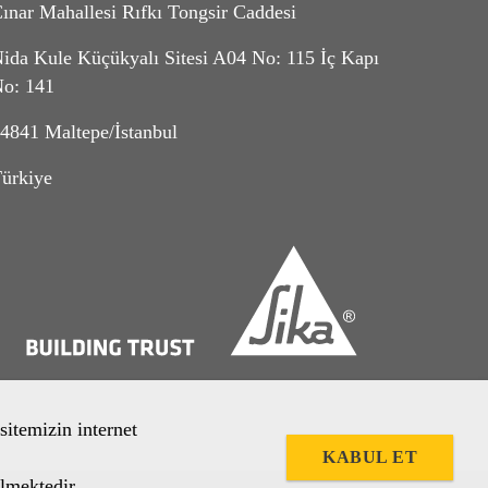
ınar Mahallesi Rıfkı Tongsir Caddesi
ida Kule Küçükyalı Sitesi A04 No: 115 İç Kapı
o: 141
4841 Maltepe/İstanbul
ürkiye
sitemizin internet
KABUL ET
lmektedir.