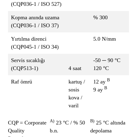
(CQP036-1 / ISO 527)
Kopma anında uzama
% 300
(CQP036-1 / ISO 37)
Yırtılma direnci
5.0 N/mm
(CQP045-1 / ISO 34)
Servis sıcaklığı
-50 ─ 90 °C
(CQP513-1)
4 saat
120 °C
B
Raf ömrü
kartuş /
12 ay
B
sosis
9 ay
kova /
varil
A)
B)
CQP = Corporate
23 °C / % 50
25 °C altında
Quality
b.n.
depolama