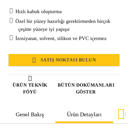
ve dış uygulama için uygundur.
Hızlı kabuk oluşturma
Özel bir yüzey hazırlığı gerektirmeden birçok
çeşitte yüzeye iyi yapışır
İzosiyanat, solvent, silikon ve PVC içermez
SATIŞ NOKTASI BULUN
ÜRÜN TEKNIK
BÜTÜN DOKÜMANLARI
FÖYÜ
GÖSTER
Genel Bakış
Ürün Detayları
U