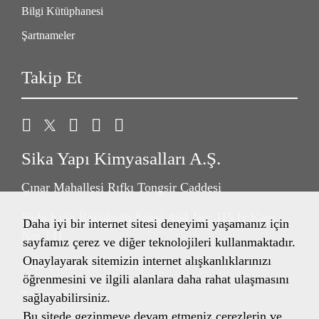
Bilgi Kütüphanesi
Şartnameler
Takip Et
Sika Yapı Kimyasalları A.Ş.
Çınar Mahallesi Rıfkı Tongsir Caddesi
Nida Kule Küçükyalı Sitesi A04 No: 115 İç Kapı
Daha iyi bir internet sitesi deneyimi yaşamanız için
No: 141
sayfamız çerez ve diğer teknolojileri kullanmaktadır.
Onaylayarak sitemizin internet alışkanlıklarınızı
34841 Maltepe/İstanbul
öğrenmesini ve ilgili alanlara daha rahat ulaşmasını
Türkiye
sağlayabilirsiniz.
Bu sitede gezinmeye devam etmeniz çerezlerin ve