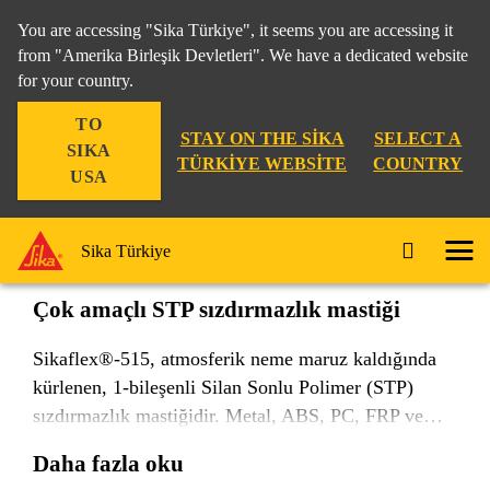
You are accessing "Sika Türkiye", it seems you are accessing it
from "Amerika Birleşik Devletleri". We have a dedicated website
for your country.
Endüstri
...
Sikaflex®-515
TO
STAY ON THE SIKA
SELECT A
SIKA
TÜRKIYE WEBSITE
COUNTRY
USA
Sikaflex®-515
Sika Türkiye
Çok amaçlı STP sızdırmazlık mastiği
Sikaflex®-515, atmosferik neme maruz kaldığında
kürlenen, 1-bileşenli Silan Sonlu Polimer (STP)
sızdırmazlık mastiğidir. Metal, ABS, PC, FRP ve
ahşap gibi çok çeşitli yapışma yüzeylerine özel
Daha fazla oku
yüzey hazırlığı gerektirmeden iyi yapışır ve birçok iç