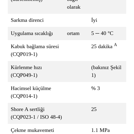
olarak
Sarkma direnci
İyi
Uygulama sıcaklığı
ortam
5 ─ 40 °C
A
Kabuk bağlama süresi
25 dakika
(CQP019-1)
Kürlenme hızı
(bakınız Şekil
(CQP049-1)
1)
Hacimsel küçülme
% 3
(CQP014-1)
Shore A sertliği
25
(CQP023-1 / ISO 48-4)
Çekme mukavemeti
1.1 MPa