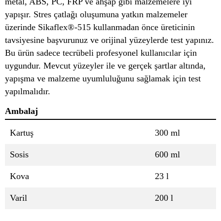
metal, ABS, PC, FRP ve ahşap gibi malzemelere iyi
yapışır. Stres çatlağı oluşumuna yatkın malzemeler
üzerinde Sikaflex®-515 kullanmadan önce üreticinin
tavsiyesine başvurunuz ve orijinal yüzeylerde test yapınız.
Bu ürün sadece tecrübeli profesyonel kullanıcılar için
uygundur. Mevcut yüzeyler ile ve gerçek şartlar altında,
yapışma ve malzeme uyumluluğunu sağlamak için test
yapılmalıdır.
Ambalaj
Kartuş
300 ml
Sosis
600 ml
Kova
23 l
Varil
200 l