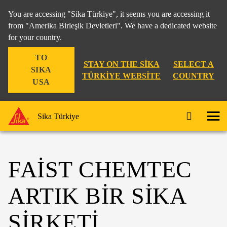
You are accessing "Sika Türkiye", it seems you are accessing it
from "Amerika Birleşik Devletleri". We have a dedicated website
for your country.
TO
STAY ON THE SIKA
SELECT A
SIKA
TÜRKIYE WEBSITE
COUNTRY
USA
Sika Türkiye
FAIST CHEMTEC
ARTIK BIR SIKA
ŞIRKETI