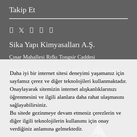
Takip Et
Sika Yapı Kimyasalları A.Ş.
Çınar Mahallesi Rıfkı Tongsir Caddesi
Nida Kule Küçükyalı Sitesi A04 No: 115 İç Kapı
Daha iyi bir internet sitesi deneyimi yaşamanız için
No: 141
sayfamız çerez ve diğer teknolojileri kullanmaktadır.
Onaylayarak sitemizin internet alışkanlıklarınızı
34841 Maltepe/İstanbul
öğrenmesini ve ilgili alanlara daha rahat ulaşmasını
Türkiye
sağlayabilirsiniz.
Bu sitede gezinmeye devam etmeniz çerezlerin ve
diğer ilgili teknolojilerin kullanımı için onay
verdiğiniz anlamına gelmektedir.