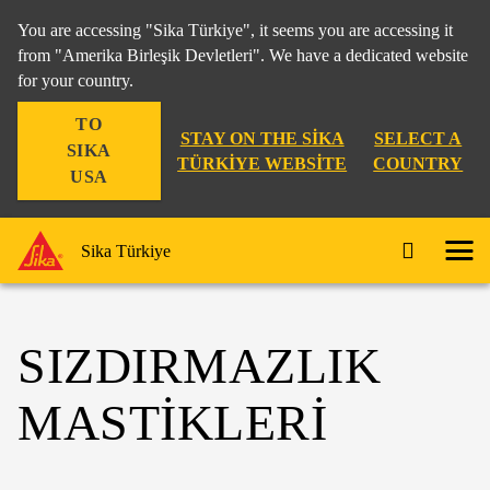
You are accessing "Sika Türkiye", it seems you are accessing it
from "Amerika Birleşik Devletleri". We have a dedicated website
for your country.
TO
STAY ON THE SIKA
SELECT A
SIKA
TÜRKIYE WEBSITE
COUNTRY
USA
Sika Türkiye
SIZDIRMAZLIK
MASTIKLERI