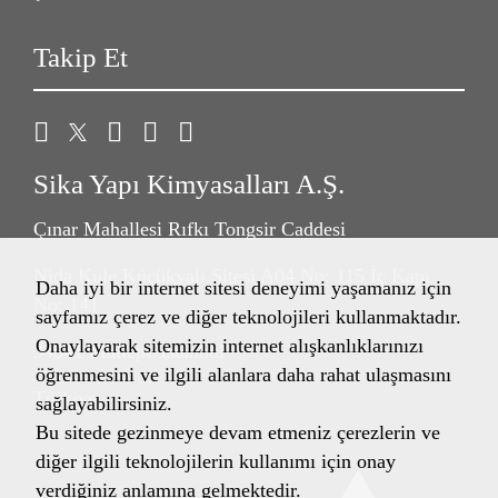
Takip Et
Sika Yapı Kimyasalları A.Ş.
Çınar Mahallesi Rıfkı Tongsir Caddesi
Nida Kule Küçükyalı Sitesi A04 No: 115 İç Kapı
Daha iyi bir internet sitesi deneyimi yaşamanız için
No: 141
sayfamız çerez ve diğer teknolojileri kullanmaktadır.
Onaylayarak sitemizin internet alışkanlıklarınızı
34841 Maltepe/İstanbul
öğrenmesini ve ilgili alanlara daha rahat ulaşmasını
Türkiye
sağlayabilirsiniz.
Bu sitede gezinmeye devam etmeniz çerezlerin ve
diğer ilgili teknolojilerin kullanımı için onay
verdiğiniz anlamına gelmektedir.