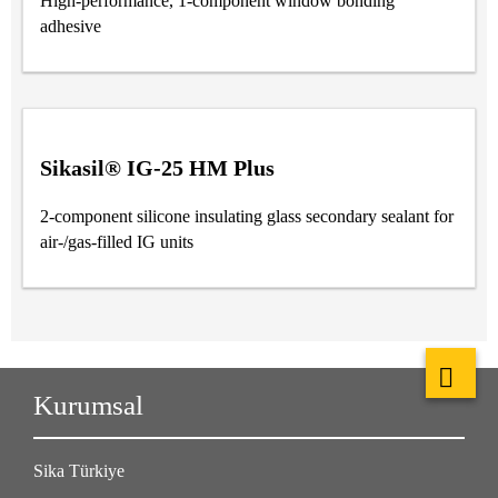
High-performance, 1-component window bonding
adhesive
Sikasil® IG-25 HM Plus
2-component silicone insulating glass secondary sealant for
air-/gas-filled IG units
Kurumsal
Sika Türkiye