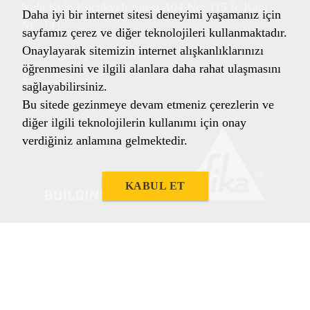
Nida Kule Küçükyalı Sitesi A04 No: 115 İç Kapı
Daha iyi bir internet sitesi deneyimi yaşamanız için
No: 141
sayfamız çerez ve diğer teknolojileri kullanmaktadır.
Onaylayarak sitemizin internet alışkanlıklarınızı
34841 Maltepe/İstanbul
öğrenmesini ve ilgili alanlara daha rahat ulaşmasını
Türkiye
sağlayabilirsiniz.
Bu sitede gezinmeye devam etmeniz çerezlerin ve
diğer ilgili teknolojilerin kullanımı için onay
verdiğiniz anlamına gelmektedir.
KABUL ET
Yasal Notlar
KVK Politikası