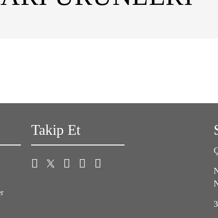
Takip Et
Ç
N
N
er
3