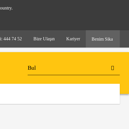
ountry.
i: 444 74 52
Bize Ulaşın
Kariyer
Benim Sika