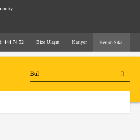
ountry.
i: 444 74 52
Bize Ulaşın
Kariyer
Benim Sika