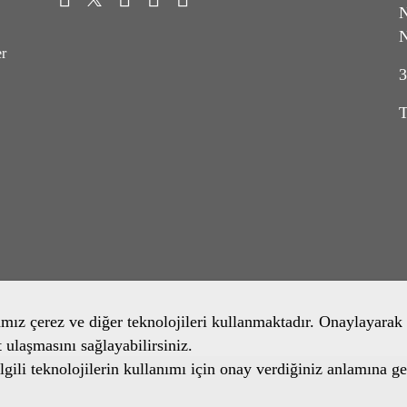
N
N
er
3
T
amız çerez ve diğer teknolojileri kullanmaktadır. Onaylayarak 
t ulaşmasını sağlayabilirsiniz.
gili teknolojilerin kullanımı için onay verdiğiniz anlamına ge