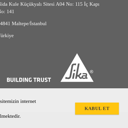
ida Kule Küçükyalı Sitesi A04 No: 115 İç Kapı
o: 141
4841 Maltepe/İstanbul
ürkiye
sitemizin internet
KABUL ET
lmektedir.