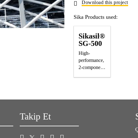
Download this project
Sika Products used:
Sikasil®
SG-500
High-
performance,
2-component
silicone
structural
glazing
adhesive
Takip Et
Ç