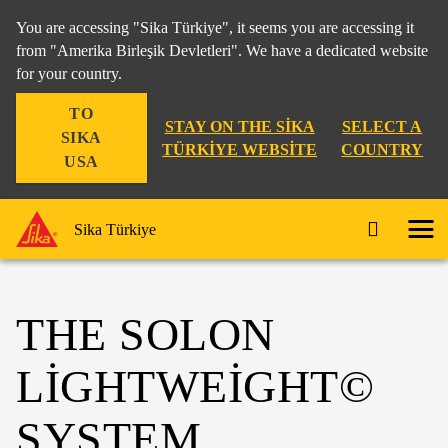
You are accessing "Sika Türkiye", it seems you are accessing it
from "Amerika Birleşik Devletleri". We have a dedicated website
for your country.
TO
STAY ON THE SIKA
SELECT A
SIKA
TÜRKIYE WEBSITE
COUNTRY
USA
Sika Türkiye
THE SOLON
LIGHTWEIGHT©
SYSTEM