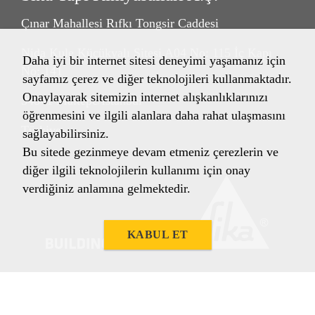
Çınar Mahallesi Rıfkı Tongsir Caddesi
Nida Kule Küçükyalı Sitesi A04 No: 115 İç Kapı
Daha iyi bir internet sitesi deneyimi yaşamanız için
No: 141
sayfamız çerez ve diğer teknolojileri kullanmaktadır.
Onaylayarak sitemizin internet alışkanlıklarınızı
34841 Maltepe/İstanbul
öğrenmesini ve ilgili alanlara daha rahat ulaşmasını
Türkiye
sağlayabilirsiniz.
Bu sitede gezinmeye devam etmeniz çerezlerin ve
diğer ilgili teknolojilerin kullanımı için onay
verdiğiniz anlamına gelmektedir.
KABUL ET