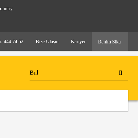
ountry.
i: 444 74 52
Bize Ulaşın
Kariyer
Benim Sika