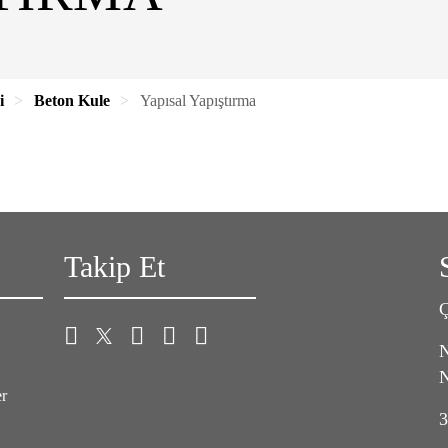
i
Beton Kule
Yapısal Yapıştırma
Takip Et
Ç
N
N
er
3