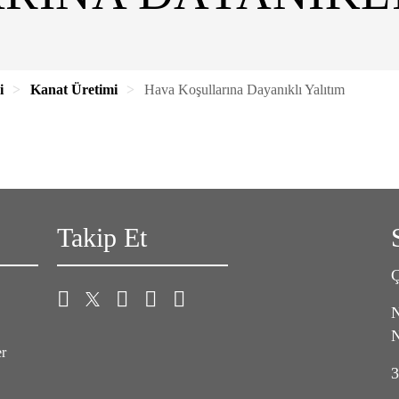
i
Kanat Üretimi
Hava Koşullarına Dayanıklı Yalıtım
Takip Et
Ç
N
N
er
3