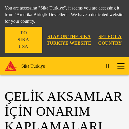
You are accessing "Sika Türkiye", it seems you are accessing it
from "Amerika Birleşik Devletleri". We have a dedicated website
for your country.
TO
STAY ON THE SIKA
SELECT A
SIKA
TÜRKIYE WEBSITE
COUNTRY
USA
Sika Türkiye
ÇELIK AKSAMLAR
İÇIN ONARIM
KAPLAMALARI