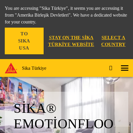
You are accessing "Sika Türkiye", it seems you are accessing it
from "Amerika Birleşik Devletleri". We have a dedicated website
for your country.
TO
STAY ON THE SIKA
SELECT A
SIKA
TÜRKIYE WEBSITE
COUNTRY
USA
Sika Türkiye
SIKA®
EMOTIONFLOO