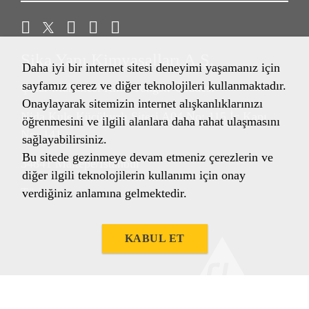
Sika Yapı Kimyasalları A.Ş.
Daha iyi bir internet sitesi deneyimi yaşamanız için
sayfamız çerez ve diğer teknolojileri kullanmaktadır.
Çınar Mahallesi Rıfkı Tongsir Caddesi
Onaylayarak sitemizin internet alışkanlıklarınızı
Nida Kule Küçükyalı Sitesi A04 No: 115 İç Kapı
öğrenmesini ve ilgili alanlara daha rahat ulaşmasını
No: 141
sağlayabilirsiniz.
Bu sitede gezinmeye devam etmeniz çerezlerin ve
34841 Maltepe/İstanbul
diğer ilgili teknolojilerin kullanımı için onay
Türkiye
verdiğiniz anlamına gelmektedir.
KABUL ET