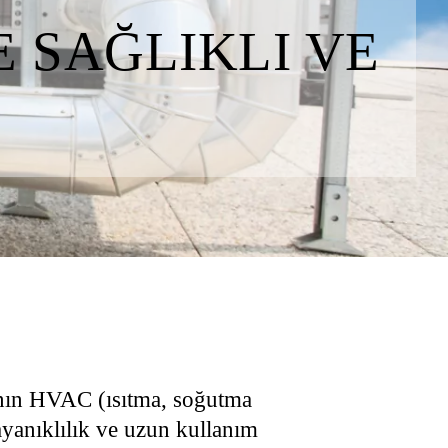
E SAĞLIKLI VE
a’nın HVAC (ısıtma, soğutma
dayanıklılık ve uzun kullanım