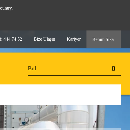
ountry.
i: 444 74 52
Bize Ulaşın
Kariyer
Benim Sika