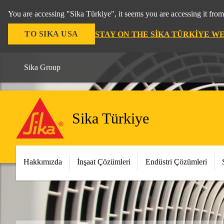
You are accessing "Sika Türkiye", it seems you are accessing it fro
TO SIKA USA
STAY ON THE SIKA TÜRKIYE W
Sika Group
Sika Türkiye
Hakkımızda
İnşaat Çözümleri
Endüstri Çözümleri