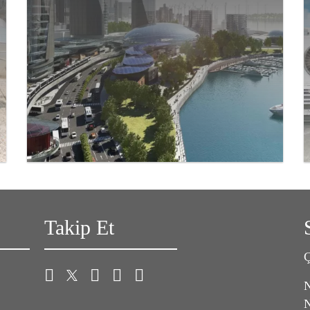
Takip Et
Ç
N
N