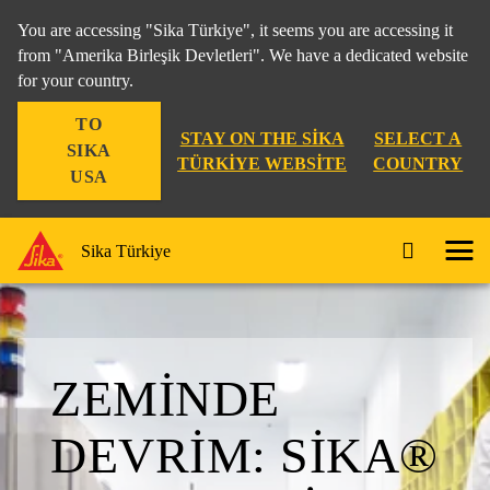
You are accessing "Sika Türkiye", it seems you are accessing it
from "Amerika Birleşik Devletleri". We have a dedicated website
for your country.
TO
STAY ON THE SIKA
SELECT A
SIKA
TÜRKIYE WEBSITE
COUNTRY
USA
Sika Türkiye
ZEMINDE
DEVRIM: SIKA®