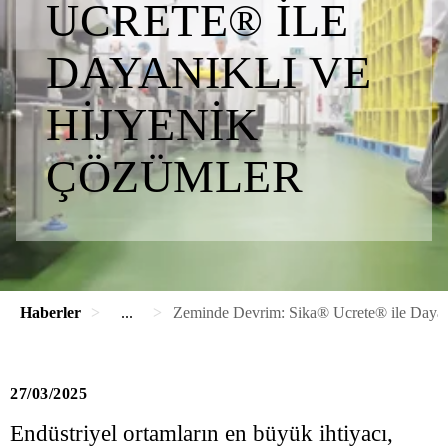
UCRETE® ILE
DAYANIKLI VE
HIJYENIK
ÇÖZÜMLER
Haberler
...
Zeminde Devrim: Sika® Ucrete® ile Dayan
27/03/2025
Endüstriyel ortamların en büyük ihtiyacı,