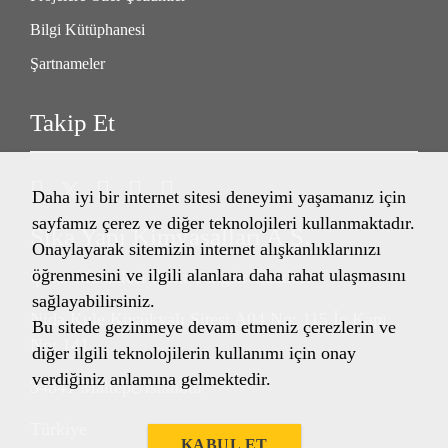
Bilgi Kütüphanesi
Şartnameler
Takip Et
Daha iyi bir internet sitesi deneyimi yaşamanız için
sayfamız çerez ve diğer teknolojileri kullanmaktadır.
Sika Yapı Kimyasalları A.Ş.
Onaylayarak sitemizin internet alışkanlıklarınızı
öğrenmesini ve ilgili alanlara daha rahat ulaşmasını
Çınar Mahallesi Rıfkı Tongsir Caddesi
sağlayabilirsiniz.
Nida Kule Küçükyalı Sitesi A04 No: 115 İç Kapı
Bu sitede gezinmeye devam etmeniz çerezlerin ve
No: 141
diğer ilgili teknolojilerin kullanımı için onay
verdiğiniz anlamına gelmektedir.
34841 Maltepe/İstanbul
Türkiye
KABUL ET