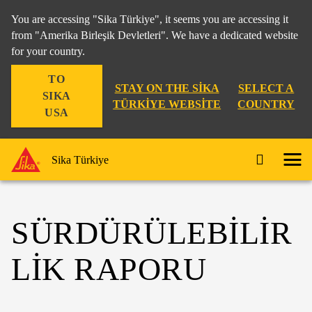
You are accessing "Sika Türkiye", it seems you are accessing it
from "Amerika Birleşik Devletleri". We have a dedicated website
for your country.
TO
STAY ON THE SIKA
SELECT A
SIKA
TÜRKIYE WEBSITE
COUNTRY
USA
Sika Türkiye
SÜRDÜRÜLEBILIR
LIK RAPORU