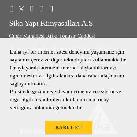
Sika Yapı Kimyasalları A.Ş.
Çınar Mahallesi Rıfkı Tongsir Caddesi
Nida Kule Küçükyalı Sitesi A04 No: 115 İç Kapı
Daha iyi bir internet sitesi deneyimi yaşamanız için
No: 141
sayfamız çerez ve diğer teknolojileri kullanmaktadır.
Onaylayarak sitemizin internet alışkanlıklarınızı
34841 Maltepe/İstanbul
öğrenmesini ve ilgili alanlara daha rahat ulaşmasını
Türkiye
sağlayabilirsiniz.
Bu sitede gezinmeye devam etmeniz çerezlerin ve
diğer ilgili teknolojilerin kullanımı için onay
verdiğiniz anlamına gelmektedir.
KABUL ET