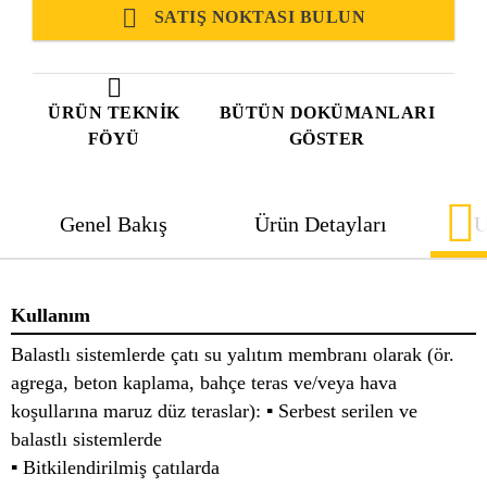
SATIŞ NOKTASI BULUN
ÜRÜN TEKNIK
BÜTÜN DOKÜMANLARI
FÖYÜ
GÖSTER
Genel Bakış
Ürün Detayları
U
Kullanım
Balastlı sistemlerde çatı su yalıtım membranı olarak (ör.
agrega, beton kaplama, bahçe teras ve/veya hava
koşullarına maruz düz teraslar): ▪ Serbest serilen ve
balastlı sistemlerde
▪ Bitkilendirilmiş çatılarda