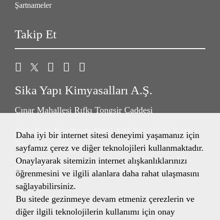
Şartnameler
Takip Et
Sika Yapı Kimyasalları A.Ş.
Çınar Mahallesi Rıfkı Tongsir Caddesi
Nida Kule Küçükyalı Sitesi A04 No: 115 İç Kapı
Daha iyi bir internet sitesi deneyimi yaşamanız için
No: 141
sayfamız çerez ve diğer teknolojileri kullanmaktadır.
Onaylayarak sitemizin internet alışkanlıklarınızı
34841 Maltepe/İstanbul
öğrenmesini ve ilgili alanlara daha rahat ulaşmasını
Türkiye
sağlayabilirsiniz.
Bu sitede gezinmeye devam etmeniz çerezlerin ve
diğer ilgili teknolojilerin kullanımı için onay