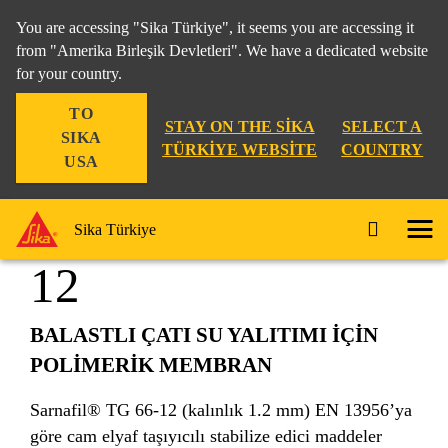
You are accessing "Sika Türkiye", it seems you are accessing it
from "Amerika Birleşik Devletleri". We have a dedicated website
for your country.
Yapı
...
Sarnafil® TG 66-12
TO
STAY ON THE SIKA
SELECT A
SIKA
TÜRKIYE WEBSITE
COUNTRY
USA
Sarnafil® TG 66-
Sika Türkiye
12
BALASTLI ÇATI SU YALITIMI İÇİN
POLİMERİK MEMBRAN
Sarnafil® TG 66-12 (kalınlık 1.2 mm) EN 13956’ya
göre cam elyaf taşıyıcılı stabilize edici maddeler