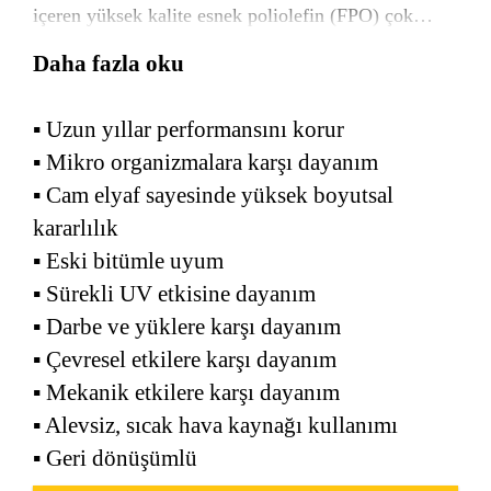
içeren yüksek kalite esnek poliolefin (FPO) çok
tabakalı sentetik çatı su yalıtım membranıdır.
Daha fazla oku
Sarnafil® TG 66-12, her türlü küresel iklim
koşulunda kullanılmak için tasarlanmış, sıcak hava
▪ Uzun yıllar performansını korur
ile kaynaklanabilen, UV dayanımlı çatı su yalıtım
membranıdır.
▪ Mikro organizmalara karşı dayanım
▪ Cam elyaf sayesinde yüksek boyutsal
kararlılık
▪ Eski bitümle uyum
▪ Sürekli UV etkisine dayanım
▪ Darbe ve yüklere karşı dayanım
▪ Çevresel etkilere karşı dayanım
▪ Mekanik etkilere karşı dayanım
▪ Alevsiz, sıcak hava kaynağı kullanımı
▪ Geri dönüşümlü