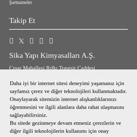
Şartnameler
Takip Et
Sika Yapı Kimyasalları A.Ş.
Çınar Mahallesi Rıfkı Tongsir Caddesi
Nida Kule Küçükyalı Sitesi A04 No: 115 İç Kapı
Daha iyi bir internet sitesi deneyimi yaşamanız için
No: 141
sayfamız çerez ve diğer teknolojileri kullanmaktadır.
Onaylayarak sitemizin internet alışkanlıklarınızı
34841 Maltepe/İstanbul
öğrenmesini ve ilgili alanlara daha rahat ulaşmasını
Türkiye
sağlayabilirsiniz.
Bu sitede gezinmeye devam etmeniz çerezlerin ve
diğer ilgili teknolojilerin kullanımı için onay