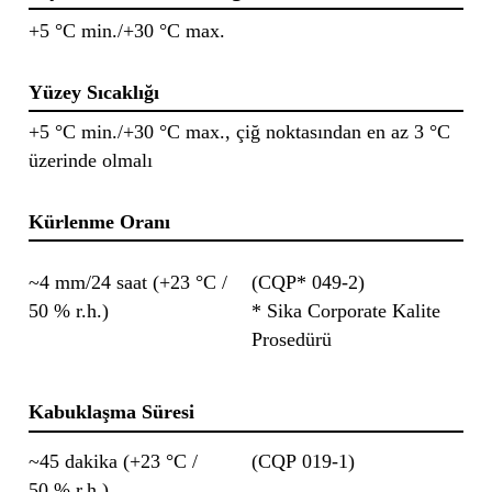
+5 °C min./+30 °C max.
Yüzey Sıcaklığı
+5 °C min./+30 °C max., çiğ noktasından en az 3 °C
üzerinde olmalı
Kürlenme Oranı
~4 mm/24 saat (+23 °C /
(CQP* 049-2)
50 % r.h.)
* Sika Corporate Kalite
Prosedürü
Kabuklaşma Süresi
~45 dakika (+23 °C /
(CQP 019-1)
50 % r.h.)