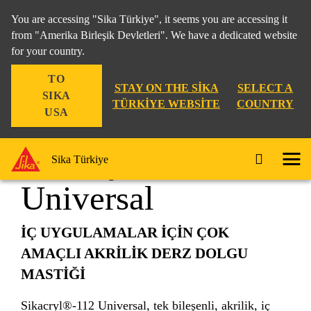
You are accessing "Sika Türkiye", it seems you are accessing it
from "Amerika Birleşik Devletleri". We have a dedicated website
for your country.
Yapı
...
Sikacryl®-112 Universal
TO
STAY ON THE SIKA
SELECT A
SIKA
TÜRKIYE WEBSITE
COUNTRY
USA
Sikacryl®-112
Sika Türkiye
Universal
İÇ UYGULAMALAR İÇİN ÇOK
AMAÇLI AKRİLİK DERZ DOLGU
MASTİĞİ
Sikacryl®-112 Universal, tek bileşenli, akrilik, iç