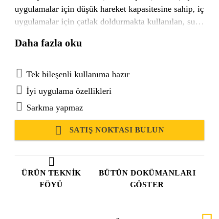
uygulamalar için düşük hareket kapasitesine sahip, iç
uygulamalar için çatlak doldurmakta kullanılan, su
bazlı derz dolgu mastiğidir.Birçok inşaat malzemesi
Daha fazla oku
yüzeyine astarsız da çok iyi yapışır. Hareket
kapasitesi ±7,5 %'tir.
Tek bileşenli kullanıma hazır
İyi uygulama özellikleri
Sarkma yapmaz
SATIŞ NOKTASI BULUN
ÜRÜN TEKNIK
BÜTÜN DOKÜMANLARI
FÖYÜ
GÖSTER