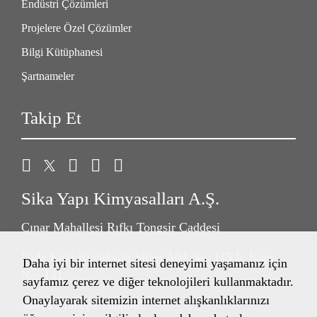
Endüstri Çözümleri
Projelere Özel Çözümler
Bilgi Kütüphanesi
Şartnameler
Takip Et
Sika Yapı Kimyasalları A.Ş.
Çınar Mahallesi Rıfkı Tongsir Caddesi
Nida Kule Küçükyalı Sitesi A04 No: 115 İç Kapı
Daha iyi bir internet sitesi deneyimi yaşamanız için
No: 141
sayfamız çerez ve diğer teknolojileri kullanmaktadır.
Onaylayarak sitemizin internet alışkanlıklarınızı
34841 Maltepe/İstanbul