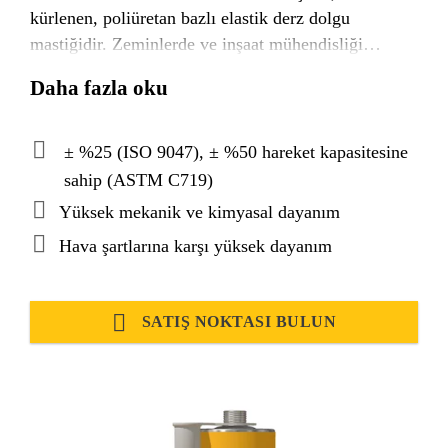
kürlenen, poliüretan bazlı elastik derz dolgu
mastiğidir. Zeminlerde ve inşaat mühendisliği
uygulamalarında birçok farklı derz tipinde
Daha fazla oku
sızdırmazlık sağlar. Geniş bir sıcaklık aralığında
elastikiyetini muhafaza eder. Yüksek mekanik ve
kimyasal dayanım ürünün uzun ömürlü olmasını
± %25 (ISO 9047), ± %50 hareket kapasitesine
sağlar.
sahip (ASTM C719)
Yüksek mekanik ve kimyasal dayanım
Hava şartlarına karşı yüksek dayanım
SATIŞ NOKTASI BULUN