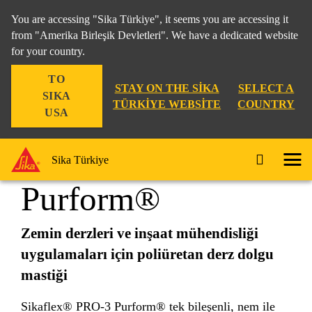
You are accessing "Sika Türkiye", it seems you are accessing it
from "Amerika Birleşik Devletleri". We have a dedicated website
for your country.
Yapı
...
Sikaflex® PRO-3 Purform®
TO
STAY ON THE SIKA
SELECT A
SIKA
TÜRKIYE WEBSITE
COUNTRY
USA
Sikaflex® PRO-3
Sika Türkiye
Purform®
Zemin derzleri ve inşaat mühendisliği
uygulamaları için poliüretan derz dolgu
mastiği
Sikaflex® PRO-3 Purform® tek bileşenli, nem ile