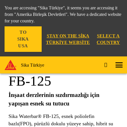
You are accessing "Sika Türkiye", it seems you are accessing it
from "Amerika Birleşik Devletleri". We have a dedicated website
for your country.
Yapı
...
Sika Waterbar® FB-125
TO
STAY ON THE SIKA
SELECT A
SIKA
TÜRKIYE WEBSITE
COUNTRY
USA
Sika Waterbar®
Sika Türkiye
FB-125
İnşaat derzlerinin sızdırmazlığı için
yapışan esnek su tutucu
Sika Waterbar® FB-125, esnek poliolefin
bazlı(FPO), pürüzlü dokulu yüzeye sahip, hibrit su