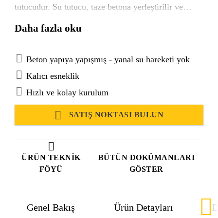
tutucudur. Su tutucu, taze betona yerleştirilir ve
tamamen kürlenmiş betona gömülü hale gelir.
Daha fazla oku
Tamamen yapışan, dayanıklı su geçirmez bir conta
sağlar; yanal su hareketini önler.
Beton yapıya yapışmış - yanal su hareketi yok
Kalıcı esneklik
Hızlı ve kolay kurulum
SATIŞ NOKTASI BULUN
ÜRÜN TEKNIK
BÜTÜN DOKÜMANLARI
FÖYÜ
GÖSTER
Genel Bakış
Ürün Detayları
D