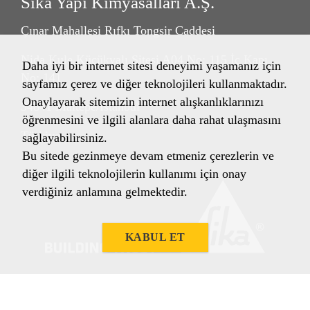
Sika Yapı Kimyasalları A.Ş.
Çınar Mahallesi Rıfkı Tongsir Caddesi
Nida Kule Küçükyalı Sitesi A04 No: 115 İç Kapı
Daha iyi bir internet sitesi deneyimi yaşamanız için
No: 141
sayfamız çerez ve diğer teknolojileri kullanmaktadır.
Onaylayarak sitemizin internet alışkanlıklarınızı
34841 Maltepe/İstanbul
öğrenmesini ve ilgili alanlara daha rahat ulaşmasını
Türkiye
sağlayabilirsiniz.
Bu sitede gezinmeye devam etmeniz çerezlerin ve
diğer ilgili teknolojilerin kullanımı için onay
verdiğiniz anlamına gelmektedir.
KABUL ET