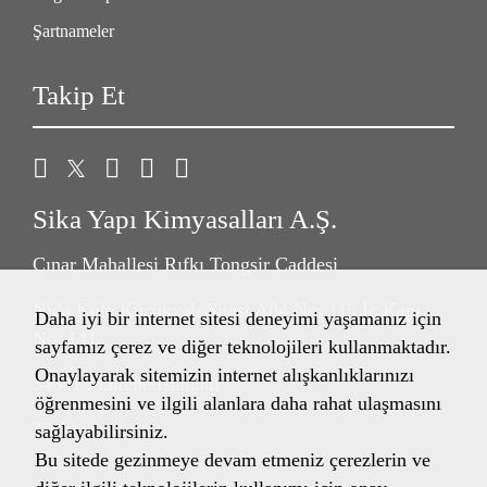
Şartnameler
Takip Et
Sika Yapı Kimyasalları A.Ş.
Çınar Mahallesi Rıfkı Tongsir Caddesi
Nida Kule Küçükyalı Sitesi A04 No: 115 İç Kapı
Daha iyi bir internet sitesi deneyimi yaşamanız için
No: 141
sayfamız çerez ve diğer teknolojileri kullanmaktadır.
Onaylayarak sitemizin internet alışkanlıklarınızı
34841 Maltepe/İstanbul
öğrenmesini ve ilgili alanlara daha rahat ulaşmasını
Türkiye
sağlayabilirsiniz.
Bu sitede gezinmeye devam etmeniz çerezlerin ve