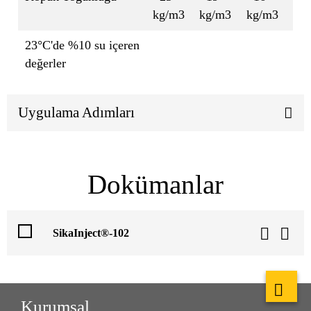
kg/m3
kg/m3
kg/m3
23°C'de %10 su içeren
değerler
Uygulama Adımları
Dokümanlar
SikaInject®-102
Kurumsal