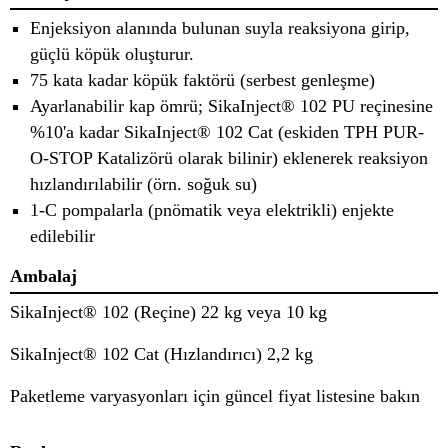
Enjeksiyon alanında bulunan suyla reaksiyona girip,
güçlü köpük oluşturur.
75 kata kadar köpük faktörü (serbest genleşme)
Ayarlanabilir kap ömrü; SikaInject® 102 PU reçinesine
%10'a kadar SikaInject® 102 Cat (eskiden TPH PUR-
O-STOP Katalizörü olarak bilinir) eklenerek reaksiyon
hızlandırılabilir (örn. soğuk su)
1-C pompalarla (pnömatik veya elektrikli) enjekte
edilebilir
Ambalaj
SikaInject® 102 (Reçine) 22 kg veya 10 kg
SikaInject® 102 Cat (Hızlandırıcı) 2,2 kg
Paketleme varyasyonları için güncel fiyat listesine bakın