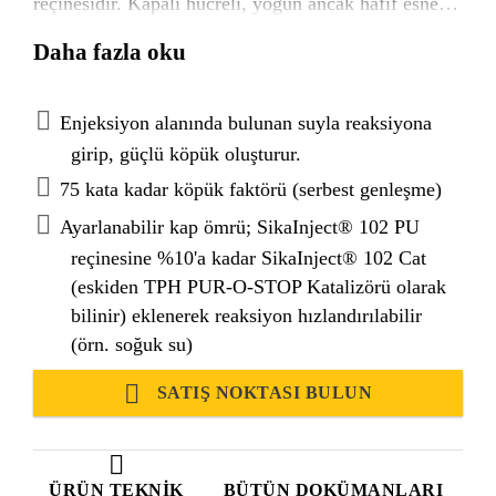
reçinesidir. Kapalı hücreli, yoğun ancak hafif esnek
bir köpük oluşturmak üzere kürlenir.
Daha fazla oku
Enjeksiyon alanında bulunan suyla reaksiyona
girip, güçlü köpük oluşturur.
75 kata kadar köpük faktörü (serbest genleşme)
Ayarlanabilir kap ömrü; SikaInject® 102 PU
reçinesine %10'a kadar SikaInject® 102 Cat
(eskiden TPH PUR-O-STOP Katalizörü olarak
bilinir) eklenerek reaksiyon hızlandırılabilir
(örn. soğuk su)
SATIŞ NOKTASI BULUN
ÜRÜN TEKNIK
BÜTÜN DOKÜMANLARI