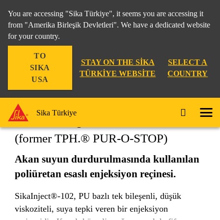
You are accessing "Sika Türkiye", it seems you are accessing it
from "Amerika Birleşik Devletleri". We have a dedicated website
for your country.
Yapı
...
SikaInject®-102
TO
STAY ON THE SIKA
SELECT A
SIKA
TÜRKIYE WEBSITE
COUNTRY
USA
SikaInject®-102
Sika Türkiye
(former TPH.® PUR-O-STOP)
Akan suyun durdurulmasında kullanılan
poliüretan esaslı enjeksiyon reçinesi.
SikaInject®-102, PU bazlı tek bileşenli, düşük
viskoziteli, suya tepki veren bir enjeksiyon