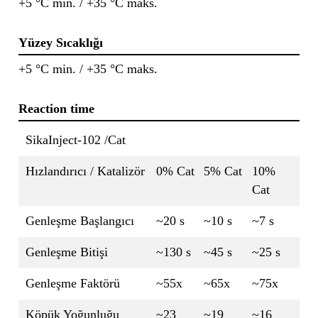
+5 °C min. / +35 °C maks.
Yüzey Sıcaklığı
+5 °C min. / +35 °C maks.
Reaction time
SikaInject-102 /Cat
Hızlandırıcı / Katalizör
0% Cat
5% Cat
10%
Cat
Genleşme Başlangıcı
~20 s
~10 s
~7 s
Genleşme Bitişi
~130 s
~45 s
~25 s
Genleşme Faktörü
~55x
~65x
~75x
Köpük Yoğunluğu
~23
~19
~16