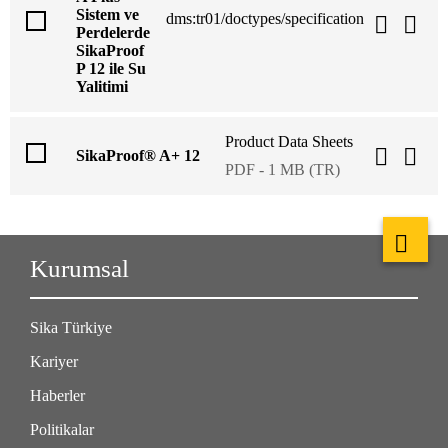
Sistem ve
dms:tr01/doctypes/specification
Perdelerde
SikaProof
P 12 ile Su
Yalitimi
Product Data Sheets
SikaProof® A+ 12
PDF - 1 MB (TR)
Kurumsal
Sika Türkiye
Kariyer
Haberler
Politikalar