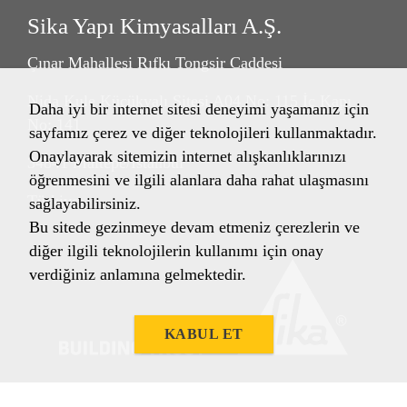
Sika Yapı Kimyasalları A.Ş.
Çınar Mahallesi Rıfkı Tongsir Caddesi
Nida Kule Küçükyalı Sitesi A04 No: 115 İç Kapı
Daha iyi bir internet sitesi deneyimi yaşamanız için
No: 141
sayfamız çerez ve diğer teknolojileri kullanmaktadır.
Onaylayarak sitemizin internet alışkanlıklarınızı
34841 Maltepe/İstanbul
öğrenmesini ve ilgili alanlara daha rahat ulaşmasını
Türkiye
sağlayabilirsiniz.
Bu sitede gezinmeye devam etmeniz çerezlerin ve
diğer ilgili teknolojilerin kullanımı için onay
verdiğiniz anlamına gelmektedir.
KABUL ET