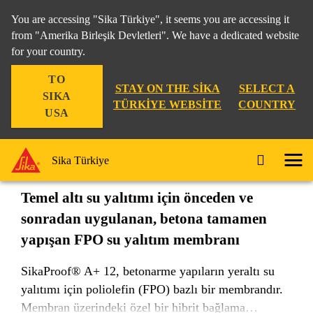
You are accessing "Sika Türkiye", it seems you are accessing it
from "Amerika Birleşik Devletleri". We have a dedicated website
for your country.
Yapı
...
SikaProof® A+ 12
TO
STAY ON THE SIKA
SELECT A
SIKA
TÜRKIYE WEBSITE
COUNTRY
USA
SikaProof® A+ 12
Sika Türkiye
Temel altı su yalıtımı için önceden ve
sonradan uygulanan, betona tamamen
yapışan FPO su yalıtım membranı
SikaProof® A+ 12, betonarme yapıların yeraltı su
yalıtımı için poliolefin (FPO) bazlı bir membrandır.
Membran üzerindeki özel bir hibrit bağlama