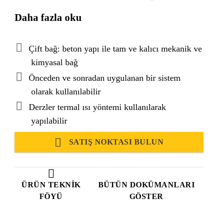
tabakası, beton yapı ile tam ve kalıcı bir çift bağ
Daha fazla oku
oluşturur. Membran önceden veya sonradan
uygulanabilir. Derzler, soğuk uygulamalı bantlarla
veya uygun ısı ekipmanı kullanılarak termal
Çift bağ: beton yapı ile tam ve kalıcı mekanik ve
birleştirme ile kapatılır. Toplam kalınlık 1,75 mm'dir
kimyasal bağ
ve membran kalınlığı 1,20 mm'dir.
Önceden ve sonradan uygulanan bir sistem
olarak kullanılabilir
Derzler termal ısı yöntemi kullanılarak
yapılabilir
SATIŞ NOKTASI BULUN
ÜRÜN TEKNIK
BÜTÜN DOKÜMANLARI
FÖYÜ
GÖSTER