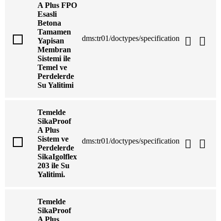
A Plus FPO
Esasli
Betona
Tamamen
dms:tr01/doctypes/specification
Yapisan
Membran
Sistemi ile
Temel ve
Perdelerde
Su Yalitimi
Temelde
SikaProof
A Plus
Sistem ve
dms:tr01/doctypes/specification
Perdelerde
SikaIgolflex
203 ile Su
Yalitimi.
Temelde
SikaProof
A Plus