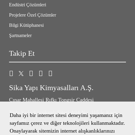
Endüstri Çözümleri
Projelere Özel Çözümler
Bilgi Kütüphanesi
Şartnameler
Takip Et
Sika Yapı Kimyasalları A.Ş.
Çınar Mahallesi Rıfkı Tongsir Caddesi
Nida Kule Küçükyalı Sitesi A04 No: 115 İç Kapı
Daha iyi bir internet sitesi deneyimi yaşamanız için
No: 141
sayfamız çerez ve diğer teknolojileri kullanmaktadır.
Onaylayarak sitemizin internet alışkanlıklarınızı
34841 Maltepe/İstanbul