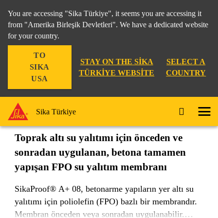
You are accessing "Sika Türkiye", it seems you are accessing it
from "Amerika Birleşik Devletleri". We have a dedicated website
for your country.
Yapı
...
SikaProof® A+ 08
TO
STAY ON THE SIKA
SELECT A
SIKA
TÜRKIYE WEBSITE
COUNTRY
USA
SikaProof® A+ 08
Sika Türkiye
Toprak altı su yalıtımı için önceden ve
sonradan uygulanan, betona tamamen
yapışan FPO su yalıtım membranı
SikaProof® A+ 08, betonarme yapıların yer altı su
yalıtımı için poliolefin (FPO) bazlı bir membrandır.
Membran önceden veya sonradan uygulanabilir.