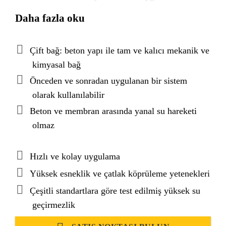
Membran üzerindeki özel bir hibrit bağlama tabakası
Daha fazla oku
beton yapı ile tam ve kalıcı bir çift bağ oluşturur.
Derzler soğuk uygulanan bantlarla kapatılır. Toplam
kalınlık 1,35 mm'dir ve membran kalınlığı 0,80
Çift bağ: beton yapı ile tam ve kalıcı mekanik ve
mm'dir.
kimyasal bağ
Önceden ve sonradan uygulanan bir sistem
olarak kullanılabilir
Beton ve membran arasında yanal su hareketi
olmaz
Hızlı ve kolay uygulama
Yüksek esneklik ve çatlak köprüleme yetenekleri
Çeşitli standartlara göre test edilmiş yüksek su
geçirmezlik