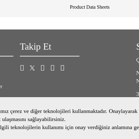
Product Data Sheets
Takip Et
Ç
N
N
er
3
T
amız çerez ve diğer teknolojileri kullanmaktadır. Onaylayarak 
t ulaşmasını sağlayabilirsiniz.
gili teknolojilerin kullanımı için onay verdiğiniz anlamına ge