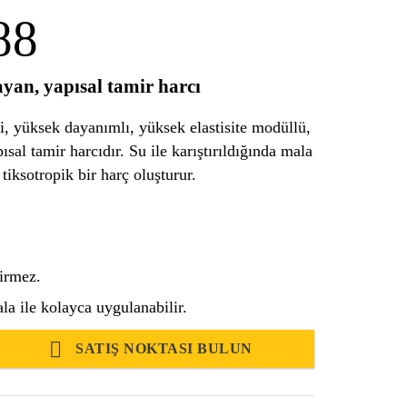
88
yan, yapısal tamir harcı
, yüksek dayanımlı, yüksek elastisite modüllü,
sal tamir harcıdır. Su ile karıştırıldığında mala
iksotropik bir harç oluşturur.
tirmez.
la ile kolayca uygulanabilir.
SATIŞ NOKTASI BULUN