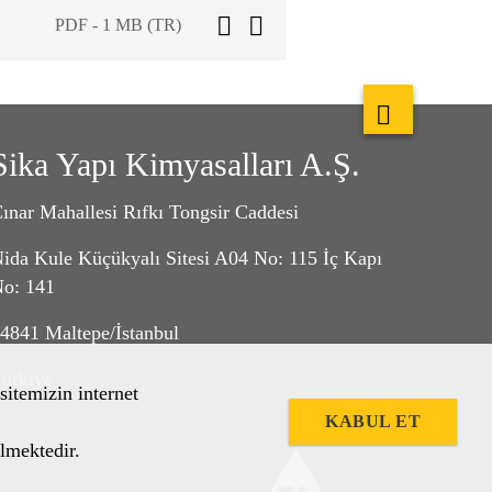
PDF - 1 MB (TR)
Sika Yapı Kimyasalları A.Ş.
ınar Mahallesi Rıfkı Tongsir Caddesi
ida Kule Küçükyalı Sitesi A04 No: 115 İç Kapı
o: 141
4841 Maltepe/İstanbul
ürkiye
sitemizin internet
KABUL ET
lmektedir.