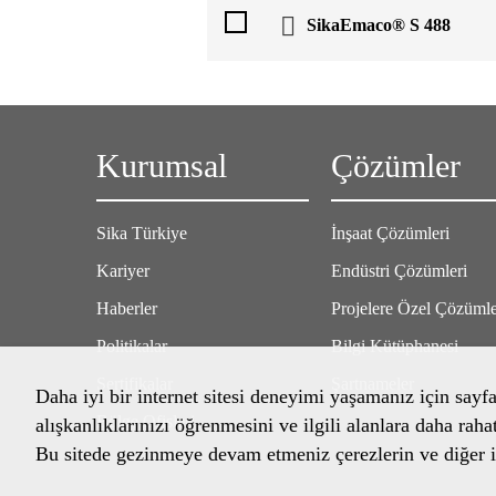
SikaEmaco® S 488
Kurumsal
Çözümler
Sika Türkiye
İnşaat Çözümleri
Kariyer
Endüstri Çözümleri
Haberler
Projelere Özel Çözüml
Politikalar
Bilgi Kütüphanesi
Sertifikalar
Şartnameler
Daha iyi bir internet sitesi deneyimi yaşamanız için sayf
Bölge Ofisleri
alışkanlıklarınızı öğrenmesini ve ilgili alanlara daha raha
Bu sitede gezinmeye devam etmeniz çerezlerin ve diğer il