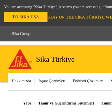
You are accessing "Sika Türkiye", it seems you are accessing it fro
TO SIKA USA
STAY ON THE SIKA TÜRKIYE W
Sika Group
Sika Türkiye
Hakkımızda
İnşaat Çözümleri
Endüstri Çözümleri
Yapı
Tamir ve Güçlendirme Sistemleri
Tamir