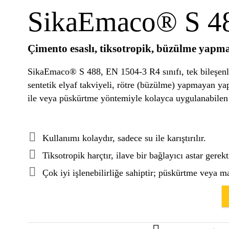
SikaEmaco® S 4
Çimento esaslı, tiksotropik, büzülme yapma
SikaEmaco® S 488, EN 1504-3 R4 sınıfı, tek bileşenli
sentetik elyaf takviyeli, rötre (büzülme) yapmayan yapı
ile veya püskürtme yöntemiyle kolayca uygulanabilen t
Kullanımı kolaydır, sadece su ile karıştırılır.
Tiksotropik harçtır, ilave bir bağlayıcı astar gerek
Çok iyi işlenebilirliğe sahiptir; püskürtme veya ma