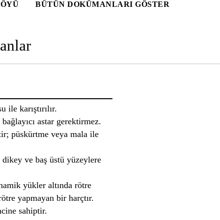
FÖYÜ
BÜTÜN DOKÜMANLARI GÖSTER
anlar
 ile karıştırılır.
r bağlayıcı astar gerektirmez.
ptir; püskürtme veya mala ile
, dikey ve baş üstü yüzeylere
namik yükler altında rötre
 rötre yapmayan bir harçtır.
ine sahiptir.