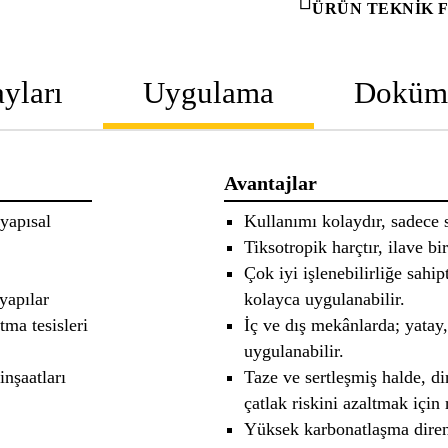
ÜRÜN TEKNIK 
yları
Uygulama
Doküm
Avantajlar
yapısal
Kullanımı kolaydır, sadece su
Tiksotropik harçtır, ilave bi
Çok iyi işlenebilirliğe sahi
yapılar
kolayca uygulanabilir.
ma tesisleri
İç ve dış mekânlarda; yatay
uygulanabilir.
inşaatları
Taze ve sertleşmiş halde, di
çatlak riskini azaltmak için
Yüksek karbonatlaşma direnc