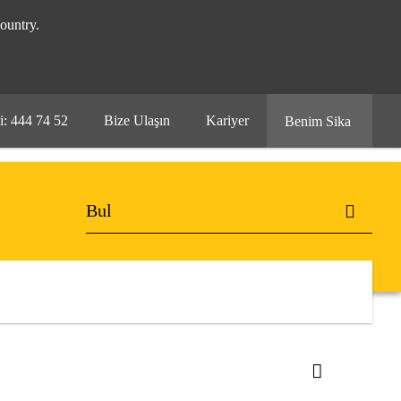
ountry.
i: 444 74 52
Bize Ulaşın
Kariyer
Benim Sika