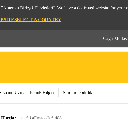
m "Amerika Birleşik Devletleri". We have a dedicated website for your c
EBSITE
SELECT A COUNTRY
Çağrı Merkez
Sika'nın Uzman Teknik Bilgisi
Sürdürülebilirlik
 Harçları
SikaEmaco® S 488