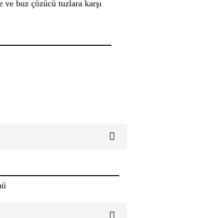
ve buz çözücü tuzlara karşı
nü