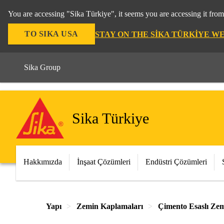
You are accessing "Sika Türkiye", it seems you are accessing it fro
TO SIKA USA
STAY ON THE SIKA TÜRKIYE W
Sika Group
Sika Türkiye
Hakkımızda
İnşaat Çözümleri
Endüstri Çözümleri
Yapı
Zemin Kaplamaları
Çimento Esaslı Zem