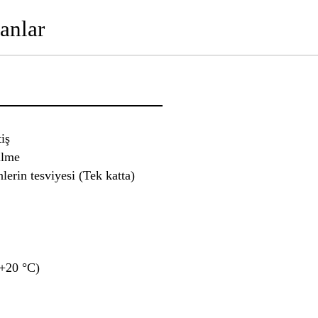
anlar
iş
abilme
nlerin tesviyesi (Tek katta)
ik
a
 (+20 °C)