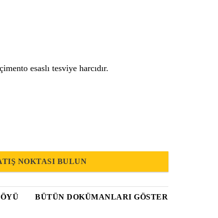
imento esaslı tesviye harcıdır.
ATIŞ NOKTASI BULUN
FÖYÜ
BÜTÜN DOKÜMANLARI GÖSTER