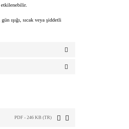
 etkilenebilir.
n ışığı, sıcak veya şiddetli
PDF - 246 KB (TR)