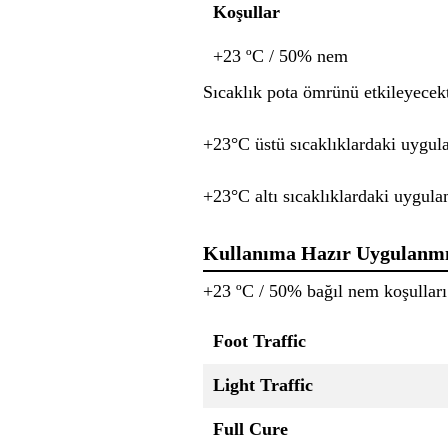
Koşullar
+23 ºC / 50% nem
Sıcaklık pota ömrünü etkileyecekt
+23°C üstü sıcaklıklardaki uygul
+23°C altı sıcaklıklardaki uygula
Kullanıma Hazır Uygulanm
+23 ºC / 50% bağıl nem koşulları
Foot Traffic
Light Traffic
Full Cure