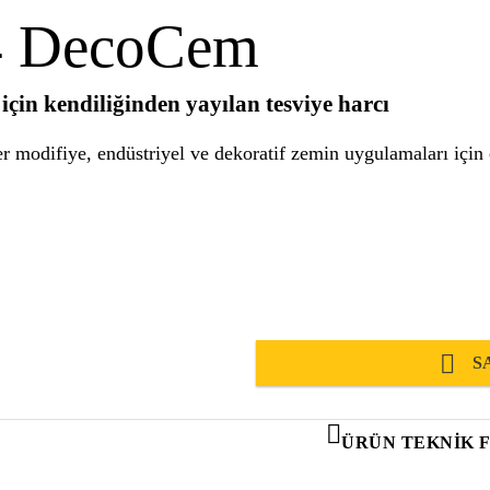
4 DecoCem
için kendiliğinden yayılan tesviye harcı
 modifiye, endüstriyel ve dekoratif zemin uygulamaları için ç
S
ÜRÜN TEKNIK 