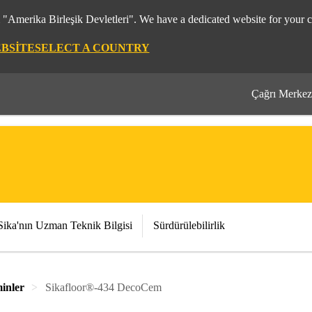
m "Amerika Birleşik Devletleri". We have a dedicated website for your c
EBSITE
SELECT A COUNTRY
Çağrı Merkez
Sika'nın Uzman Teknik Bilgisi
Sürdürülebilirlik
inler
Sikafloor®-434 DecoCem