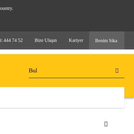
ountry.
i: 444 74 52
Bize Ulaşın
Kariyer
Benim Sika