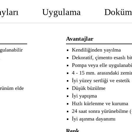
yları
Uygulama
Doküm
Avantajlar
ulanabilir
Kendiliğinden yayılma
a
Dekoratif, çimento esaslı bit
Pompa veya elle uygulan
4 - 15 mm. arasındaki zemi
İyi yüzey sertliği ve estet
görünüm elde
Düşük büzülme
İyi yapışma
Hızlı kürlenme ve kurum
24 saat sonra yürünebilme
İyi aşınma dayanımı
Renk