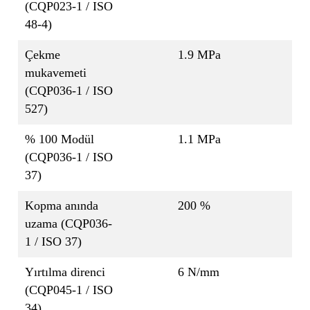
(CQP023-1 / ISO
48-4)
Çekme
1.9 MPa
mukavemeti
(CQP036-1 / ISO
527)
% 100 Modül
1.1 MPa
(CQP036-1 / ISO
37)
Kopma anında
200 %
uzama (CQP036-
1 / ISO 37)
Yırtılma direnci
6 N/mm
(CQP045-1 / ISO
34)