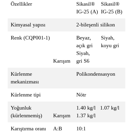
Özellikler
Sikasil®
Sikasil®
IG-25 (A)
IG-25 (B)
Kimyasal yapısı
2-bileşenli silikon
Renk (CQP001-1)
Beyaz,
Siyah,
açık gri
koyu gri
Siyah,
Karışım
gri S6
Kürlenme
Polikondensasyon
mekanizması
Kürlenme tipi
Nötr
Yoğunluk
1.40 kg/l
1.07 kg/l
(kürlenmemiş)
Karışım
1.37 kg/l
Karıştırma oranı
A:B
10:1