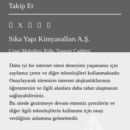
Takip Et
Sika Yapı Kimyasalları A.Ş.
Çınar Mahallesi Rıfkı Tongsir Caddesi
Nida Kule Küçükyalı Sitesi A04 No: 115 İç Kapı
Daha iyi bir internet sitesi deneyimi yaşamanız için
No: 141
sayfamız çerez ve diğer teknolojileri kullanmaktadır.
Onaylayarak sitemizin internet alışkanlıklarınızı
34841 Maltepe/İstanbul
öğrenmesini ve ilgili alanlara daha rahat ulaşmasını
Türkiye
sağlayabilirsiniz.
Bu sitede gezinmeye devam etmeniz çerezlerin ve
diğer ilgili teknolojilerin kullanımı için onay
verdiğiniz anlamına gelmektedir.