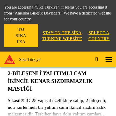
You are accessing "Sika Türkiye", it seems you are accessing it
from "Amerika Birleşik Devletleri". We have a dedicated website
for your country.
Endüstri
...
Sikasil® IG-25
TO
STAY ON THE SIKA
SELECT A
SIKA
TÜRKIYE WEBSITE
COUNTRY
USA
Sikasil® IG-25
Sika Türkiye
2-BİLEŞENLİ YALITIMLI CAM
İKİNCİL KENAR SIZDIRMAZLIK
MASTİĞİ
Sikasil® IG-25 yapısal özelliklere sahip, 2 bileşenli,
nötr kürlenmeli bir yalıtım camı ikincil sızdırmazlık
malzemesidir. Tercihen hava dolu yalıtım camları