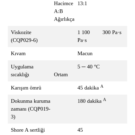
Hacimce
13:1
A:B
Ağırlıkça
Viskozite
1 100
300 Pa·s
(CQP029-6)
Pa·s
Kıvam
Macun
Uygulama
5 ─ 40 °C
sıcaklığı
Ortam
A
Karışım ömrü
45 dakika
A
Dokunma kuruma
180 dakika
zamanı (CQP019-
3)
Shore A sertliği
45