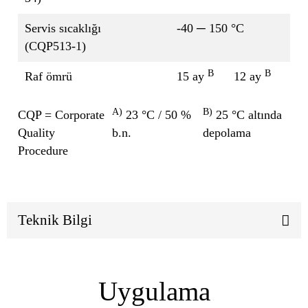
Servis sıcaklığı
-40 ─ 150 °C
(CQP513-1)
B
B
Raf ömrü
15 ay
12 ay
A)
B)
CQP = Corporate
23 °C / 50 %
25 °C altında
Quality
b.n.
depolama
Procedure
Teknik Bilgi
Uygulama