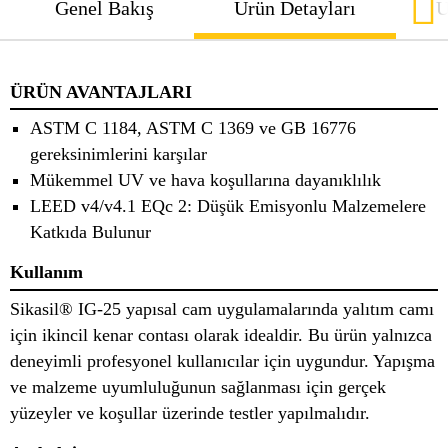
Genel Bakış
Ürün Detayları
U
ÜRÜN AVANTAJLARI
ASTM C 1184, ASTM C 1369 ve GB 16776
gereksinimlerini karşılar
Mükemmel UV ve hava koşullarına dayanıklılık
LEED v4/v4.1 EQc 2: Düşük Emisyonlu Malzemelere
Katkıda Bulunur
Kullanım
Sikasil® IG-25 yapısal cam uygulamalarında yalıtım camı
için ikincil kenar contası olarak idealdir. Bu ürün yalnızca
deneyimli profesyonel kullanıcılar için uygundur. Yapışma
ve malzeme uyumluluğunun sağlanması için gerçek
yüzeyler ve koşullar üzerinde testler yapılmalıdır.