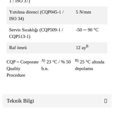
1 / ISO 37)
Yırtılma direnci (CQP045-1 /
5 N/mm
ISO 34)
Servis Sıcaklığı (CQP509-1 /
-50 ─ 90 °C
CQP513-1)
B
Raf ömrü
12 ay
A)
B)
CQP = Corporate
23 °C / % 50
25 °C altında
Quality
b.n.
depolama
Procedure
Teknik Bilgi