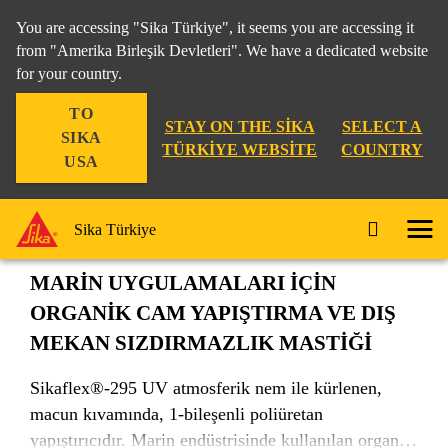
You are accessing "Sika Türkiye", it seems you are accessing it
from "Amerika Birleşik Devletleri". We have a dedicated website
for your country.
Endüstri
...
Sikaflex®-295 UV
TO
STAY ON THE SIKA
SELECT A
SIKA
TÜRKIYE WEBSITE
COUNTRY
USA
Sikaflex®-295 UV
Sika Türkiye
MARİN UYGULAMALARI İÇİN
ORGANİK CAM YAPIŞTIRMA VE DIŞ
MEKAN SIZDIRMAZLIK MASTİĞİ
Sikaflex®-295 UV atmosferik nem ile kürlenen,
macun kıvamında, 1-bileşenli poliüretan
yapıştırıcıdır. Marin endüstrisinde kullanılan organik