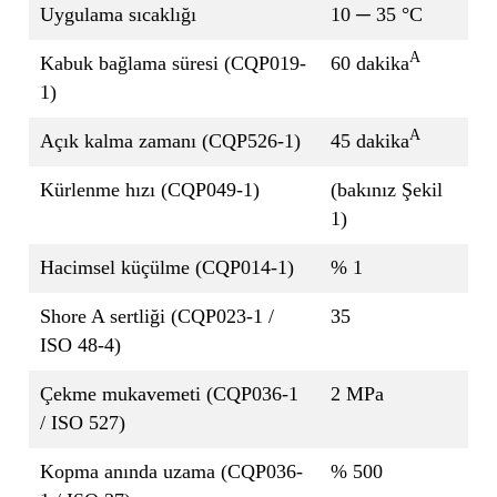
Uygulama sıcaklığı
10 ─ 35 °C
A
Kabuk bağlama süresi (CQP019-
60 dakika
1)
A
Açık kalma zamanı (CQP526-1)
45 dakika
Kürlenme hızı (CQP049-1)
(bakınız Şekil
1)
Hacimsel küçülme (CQP014-1)
% 1
Shore A sertliği (CQP023-1 /
35
ISO 48-4)
Çekme mukavemeti (CQP036-1
2 MPa
/ ISO 527)
Kopma anında uzama (CQP036-
% 500