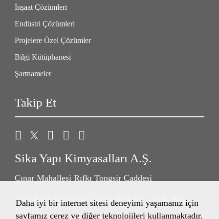
İnşaat Çözümleri
Endüstri Çözümleri
Projelere Özel Çözümler
Bilgi Kütüphanesi
Şartnameler
Takip Et
Sika Yapı Kimyasalları A.Ş.
Çınar Mahallesi Rıfkı Tongsir Caddesi
Nida Kule Küçükyalı Sitesi A04 No: 115 İç Kapı
Daha iyi bir internet sitesi deneyimi yaşamanız için
No: 141
sayfamız çerez ve diğer teknolojileri kullanmaktadır.