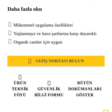
camların yapıştırılması ve iç / dış mekan
Daha fazla oku
sızıdırmazlık uygulamaları için uygundur.
Sikaflex®-295 UV International Maritime
Organization (IMO) gerekliliklerini karşılar..
Mükemmel uygulama özellikleri
Yaşlanmaya ve hava şartlarına karşı dayanıklı
Organik camlar için uygun
SATIŞ NOKTASI BULUN
ÜRÜN
BÜTÜN
TEKNIK
GÜVENLIK
DOKÜMANLARI
FÖYÜ
BILGI FORMU
GÖSTER