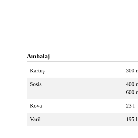
Ambalaj
Kartuş
300 
Sosis
400 
600 
Kova
23 l
Varil
195 l