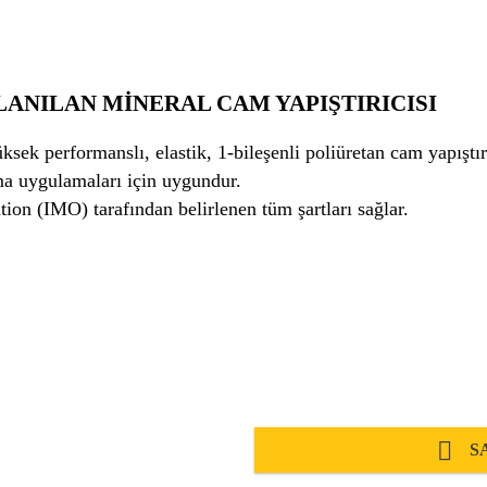
LANILAN MİNERAL CAM YAPIŞTIRICISI
sek performanslı, elastik, 1-bileşenli poliüretan cam yapıştı
ma uygulamaları için uygundur.
Sikaflex®-296 International Maritime Organization (IMO) tarafından belirlenen tüm şartları sağlar.
S