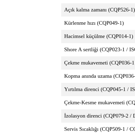
Açık kalma zamanı (CQP526-1)
Kürlenme hızı (CQP049-1)
Hacimsel küçülme (CQP014-1)
Shore A sertliği (CQP023-1 / I
Çekme mukavemeti (CQP036-1 
Kopma anında uzama (CQP036-
Yırtılma direnci (CQP045-1 / I
Çekme-Kesme mukavemeti (CQP
İzolasyon direnci (CQP079-2 /
Servis Sıcaklığı (CQP509-1 / 