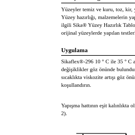
Yüzeyler temiz ve kuru, toz, kir, y
Yüzey hazırlığı, malzemelerin yap
ilgili Sika® Yüzey Hazırlık Tabl
orijinal yüzeylerde yapılan testle
Uygulama
Sikaflex®-296 10 ° C ile 35 ° C a
değişiklikler göz önünde bulundur
sıcaklıkta viskozite artışı göz ö
koşullandırın.
Yapışma hattının eşit kalınlıkta o
2).