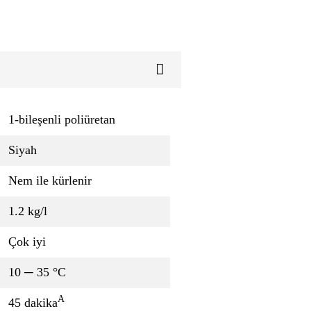
1-bileşenli poliüretan
Siyah
Nem ile kürlenir
1.2 kg/l
Çok iyi
10 ─ 35 °C
A
45 dakika