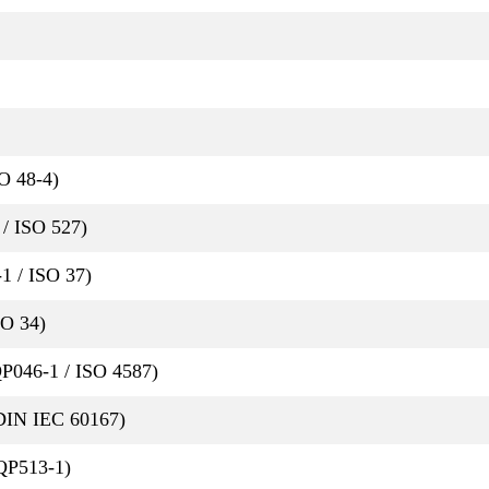
SO 48-4)
/ ISO 527)
1 / ISO 37)
SO 34)
046-1 / ISO 4587)
 DIN IEC 60167)
CQP513-1)