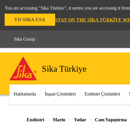
You are accessing "Sika Türkiye", it seems you are accessing it fro
TO SIKA USA
STAY ON THE SIKA TÜRKIYE W
Sika Group
Sika Türkiye
Hakkımızda
İnşaat Çözümleri
Endüstri Çözümleri
Endüstri
Marin
Yatlar
Cam Yapıştırma