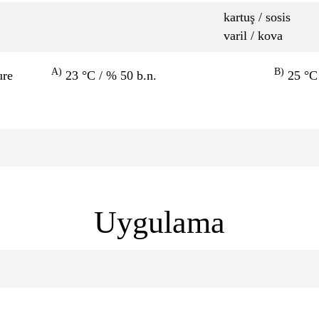
kartuş / sosis
varil / kova
A)
B)
ure
23 °C / % 50 b.n.
25 °C 
Uygulama