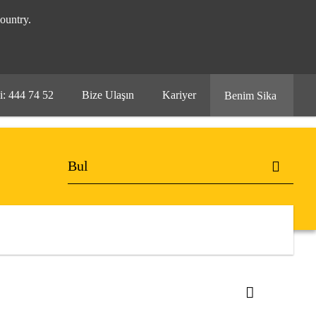
ountry.
i: 444 74 52
Bize Ulaşın
Kariyer
Benim Sika