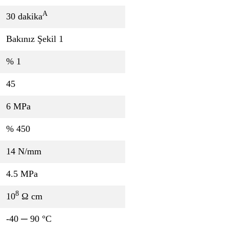
A
30 dakika
Bakınız Şekil 1
% 1
45
6 MPa
% 450
14 N/mm
4.5 MPa
8
10
Ω cm
-40 ─ 90 °C