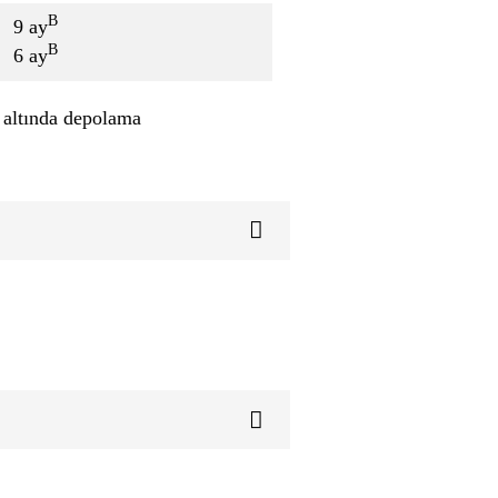
B
9 ay
B
6 ay
altında depolama