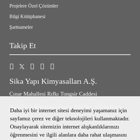
Projelere Özel Çözümler
Bilgi Kütüphanesi
Şartnameler
Takip Et
Sika Yapı Kimyasalları A.Ş.
Çınar Mahallesi Rıfkı Tongsir Caddesi
Nida Kule Küçükyalı Sitesi A04 No: 115 İç Kapı
Daha iyi bir internet sitesi deneyimi yaşamanız için
No: 141
sayfamız çerez ve diğer teknolojileri kullanmaktadır.
Onaylayarak sitemizin internet alışkanlıklarınızı
34841 Maltepe/İstanbul
öğrenmesini ve ilgili alanlara daha rahat ulaşmasını