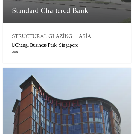
Standard Chartered Bank
STRUCTURAL GLAZING
ASIA
WEATHER SEALING
Changi Business Park, Singapore
2009