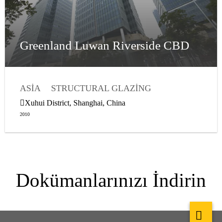
Greenland Luwan Riverside CBD
ASIA
STRUCTURAL GLAZING
WEATHER SEALANTS
Xuhui District, Shanghai, China
2010
Dokümanlarınızı İndirin