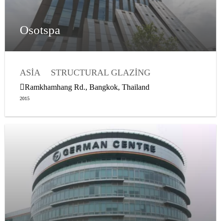
Osotspa
ASIA
STRUCTURAL GLAZING
WEATHER SEALING
Ramkhamhang Rd., Bangkok, Thailand
2015