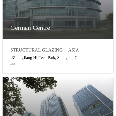
German Centre
STRUCTURAL GLAZING
ASIA
WEATHER SEALING
ZhangJiang Hi-Tech Park, Shanghai, China
2005