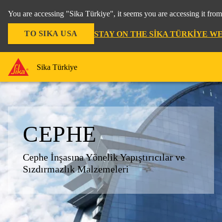
You are accessing "Sika Türkiye", it seems you are accessing it fro
TO SIKA USA
STAY ON THE SIKA TÜRKIYE W
Sika Türkiye
CEPHE
Cephe İnşasına Yönelik Yapıştırıcılar ve
Sızdırmazlık Malzemeleri