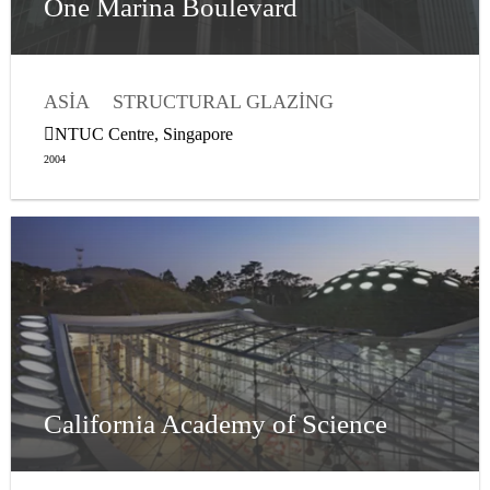
One Marina Boulevard
ASIA
STRUCTURAL GLAZING
WEATHER SEALING
NTUC Centre, Singapore
2004
California Academy of Science