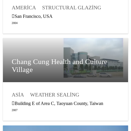
AMERICA
STRUCTURAL GLAZING
WEATHER SEALING
VAPOR PROOFING
San Francisco, USA
2004
Chang Cung Health and Culture
Village
ASIA
WEATHER SEALING
STRUCTURAL GLAZING
Building E of Area C, Taoyuan County, Taiwan
2007