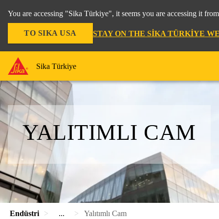
You are accessing "Sika Türkiye", it seems you are accessing it fro
TO SIKA USA
STAY ON THE SIKA TÜRKIYE W
Sika Türkiye
YALITIMLI CAM
Endüstri
...
Yalıtımlı Cam