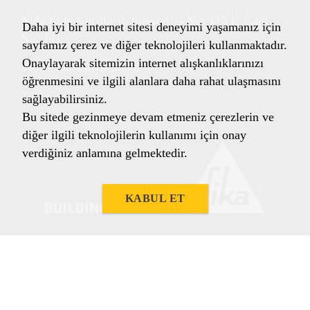
Nida Kule Küçükyalı Sitesi A04 No: 115 İç Kapı
Daha iyi bir internet sitesi deneyimi yaşamanız için
No: 141
sayfamız çerez ve diğer teknolojileri kullanmaktadır.
Onaylayarak sitemizin internet alışkanlıklarınızı
34841 Maltepe/İstanbul
öğrenmesini ve ilgili alanlara daha rahat ulaşmasını
Türkiye
sağlayabilirsiniz.
Bu sitede gezinmeye devam etmeniz çerezlerin ve
diğer ilgili teknolojilerin kullanımı için onay
verdiğiniz anlamına gelmektedir.
KABUL ET
Yasal Notlar