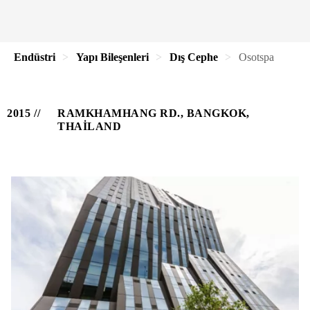
Endüstri
Yapı Bileşenleri
Dış Cephe
Osotspa
2015
RAMKHAMHANG RD., BANGKOK,
THAILAND