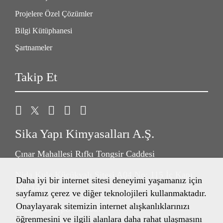
Projelere Özel Çözümler
Bilgi Kütüphanesi
Şartnameler
Takip Et
Sika Yapı Kimyasalları A.Ş.
Çınar Mahallesi Rıfkı Tongsir Caddesi
Nida Kule Küçükyalı Sitesi A04 No: 115 İç Kapı
Daha iyi bir internet sitesi deneyimi yaşamanız için
No: 141
sayfamız çerez ve diğer teknolojileri kullanmaktadır.
Onaylayarak sitemizin internet alışkanlıklarınızı
34841 Maltepe/İstanbul
öğrenmesini ve ilgili alanlara daha rahat ulaşmasını