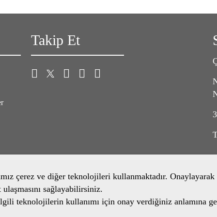
Takip Et
Ç
N
N
er
3
T
amız çerez ve diğer teknolojileri kullanmaktadır. Onaylayarak 
t ulaşmasını sağlayabilirsiniz.
gili teknolojilerin kullanımı için onay verdiğiniz anlamına ge