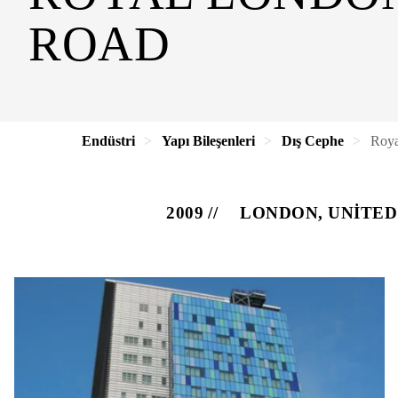
ROAD
Endüstri
Yapı Bileşenleri
Dış Cephe
Roya
2009
LONDON, UNITE