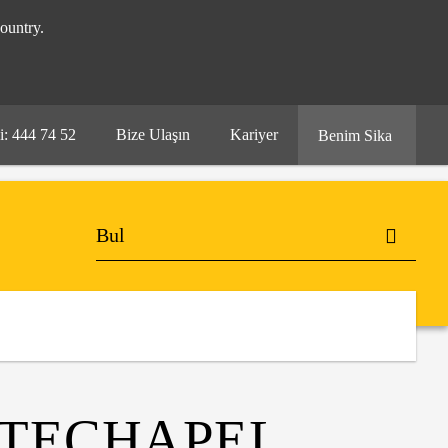
ountry.
i: 444 74 52
Bize Ulaşın
Kariyer
Benim Sika
ITECHAPEL