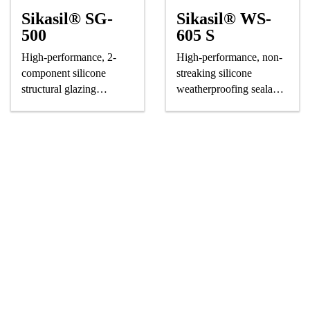
Sikasil® SG-
Sikasil® WS-
500
605 S
High-performance, 2-
High-performance, non-
component silicone
streaking silicone
structural glazing
weatherproofing sealant,
adhesive
CE-marked