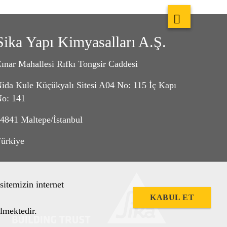
Sika Yapı Kimyasalları A.Ş.
ınar Mahallesi Rıfkı Tongsir Caddesi
ida Kule Küçükyalı Sitesi A04 No: 115 İç Kapı
o: 141
4841 Maltepe/İstanbul
ürkiye
sitemizin internet
KABUL ET
lmektedir.