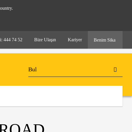
ountry.
i: 444 74 52
Bize Ulaşın
Kariyer
Benim Sika
 ROAD