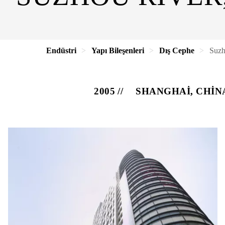
Endüstri
Yapı Bileşenleri
Dış Cephe
Suzh
2005
SHANGHAI, CHIN