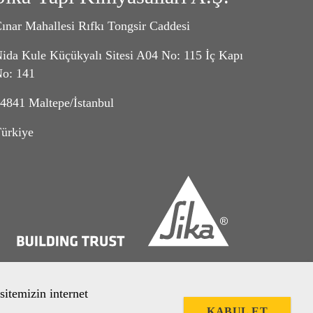
ınar Mahallesi Rıfkı Tongsir Caddesi
ida Kule Küçükyalı Sitesi A04 No: 115 İç Kapı
o: 141
4841 Maltepe/İstanbul
ürkiye
sitemizin internet
KABUL ET