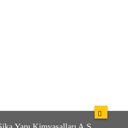
Sika Yapı Kimyasalları A.Ş.