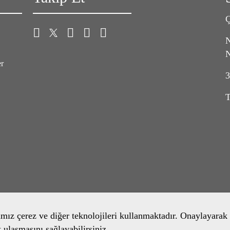
Ç
N
N
er
3
T
amız çerez ve diğer teknolojileri kullanmaktadır. Onaylayarak 
t ulaşmasını sağlayabilirsiniz.