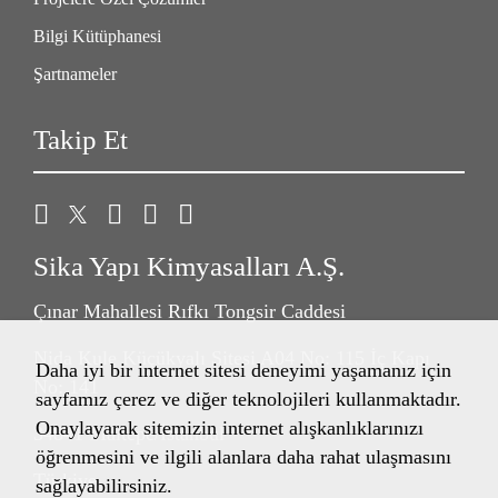
Bilgi Kütüphanesi
Şartnameler
Takip Et
Sika Yapı Kimyasalları A.Ş.
Çınar Mahallesi Rıfkı Tongsir Caddesi
Nida Kule Küçükyalı Sitesi A04 No: 115 İç Kapı
Daha iyi bir internet sitesi deneyimi yaşamanız için
No: 141
sayfamız çerez ve diğer teknolojileri kullanmaktadır.
Onaylayarak sitemizin internet alışkanlıklarınızı
34841 Maltepe/İstanbul
öğrenmesini ve ilgili alanlara daha rahat ulaşmasını
Türkiye
sağlayabilirsiniz.