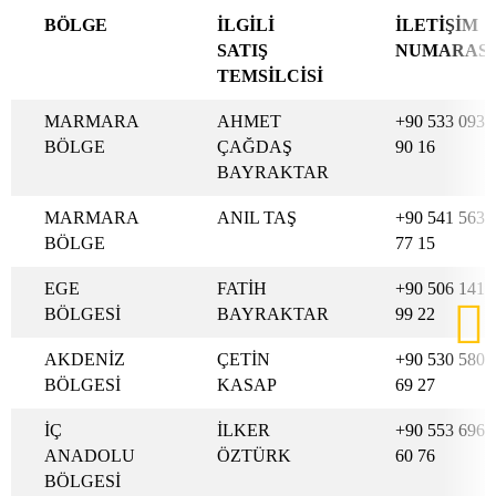
BÖLGE
İLGİLİ
İLETİŞİM
SATIŞ
NUMARASI
TEMSİLCİSİ
MARMARA
AHMET
+90 533 093
BÖLGE
ÇAĞDAŞ
90 16
BAYRAKTAR
MARMARA
ANIL TAŞ
+90 541 563
BÖLGE
77 15
EGE
FATİH
+90 506 141
BÖLGESİ
BAYRAKTAR
99 22
AKDENİZ
ÇETİN
+90 530 580
BÖLGESİ
KASAP
69 27
İÇ
İLKER
+90 553 696
ANADOLU
ÖZTÜRK
60 76
BÖLGESİ