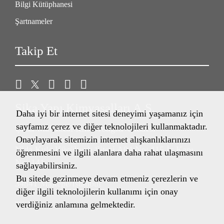
Bilgi Kütüphanesi
Şartnameler
Takip Et
Sika Yapı Kimyasalları A.Ş.
Daha iyi bir internet sitesi deneyimi yaşamanız için
sayfamız çerez ve diğer teknolojileri kullanmaktadır.
Çınar Mahallesi Rıfkı Tongsir Caddesi
Onaylayarak sitemizin internet alışkanlıklarınızı
Nida Kule Küçükyalı Sitesi A04 No: 115 İç Kapı
öğrenmesini ve ilgili alanlara daha rahat ulaşmasını
No: 141
sağlayabilirsiniz.
Bu sitede gezinmeye devam etmeniz çerezlerin ve
34841 Maltepe/İstanbul
diğer ilgili teknolojilerin kullanımı için onay
Türkiye
verdiğiniz anlamına gelmektedir.