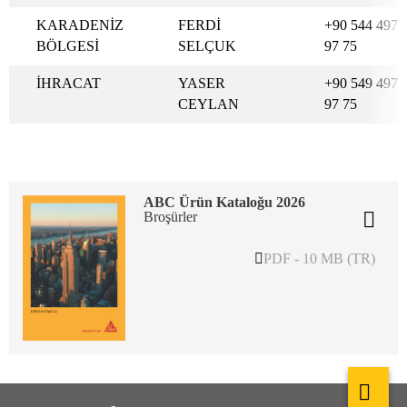
KARADENİZ
FERDİ
+90 544 497
BÖLGESİ
SELÇUK
97 75
İHRACAT
YASER
+90 549 497
CEYLAN
97 75
ABC Ürün Kataloğu 2026
Broşürler
PDF - 10 MB (TR)