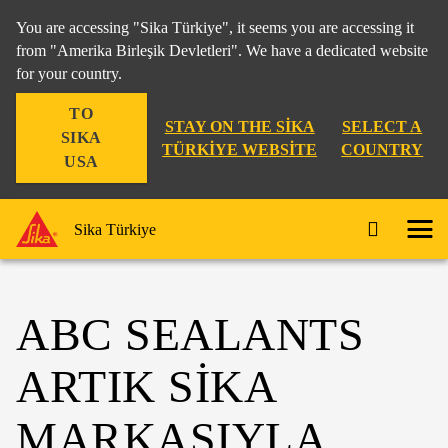
You are accessing "Sika Türkiye", it seems you are accessing it
from "Amerika Birleşik Devletleri". We have a dedicated website
for your country.
TO
STAY ON THE SIKA
SELECT A
SIKA
TÜRKIYE WEBSITE
COUNTRY
USA
Sika Türkiye
ABC SEALANTS
ARTIK SIKA
MARKASIYLA